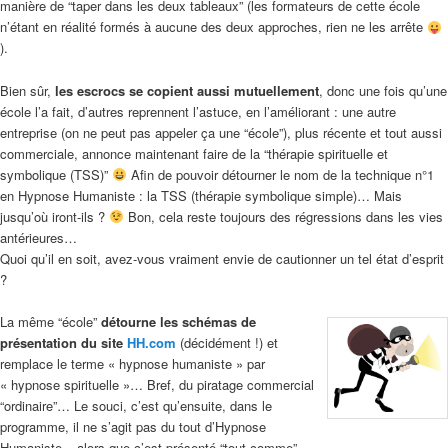
manière de “taper dans les deux tableaux” (les formateurs de cette école
n’étant en réalité formés à aucune des deux approches, rien ne les arrête
).
Bien sûr,
les escrocs se copient aussi mutuellement
, donc une fois qu’une
école l’a fait, d’autres reprennent l’astuce, en l’améliorant : une autre
entreprise (on ne peut pas appeler ça une “école”), plus récente et tout aussi
commerciale, annonce maintenant faire de la “thérapie spirituelle et
symbolique (TSS)”
Afin de pouvoir détourner le nom de la technique n°1
en Hypnose Humaniste : la TSS (thérapie symbolique simple)… Mais
jusqu’où iront-ils ?
Bon, cela reste toujours des régressions dans les vies
antérieures…
Quoi qu’il en soit, avez-vous vraiment envie de cautionner un tel état d’esprit
?
La même “école”
détourne les schémas de
présentation du site
HH.com
(décidément !) et
remplace le terme « hypnose humaniste » par
« hypnose spirituelle »… Bref, du piratage commercial
“ordinaire”… Le souci, c’est qu’ensuite, dans le
programme, il ne s’agit pas du tout d’Hypnose
Humaniste – alors que c’est présenté “tout comme”…