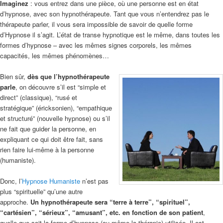
Imaginez
: vous entrez dans une pièce, où une personne est en état
d’hypnose, avec son hypnothérapeute. Tant que vous n’entendrez pas le
thérapeute parler, il vous sera impossible de savoir de quelle forme
d’Hypnose il s’agit. L’état de transe hypnotique est le même, dans toutes les
formes d’hypnose – avec les mêmes signes corporels, les mêmes
capacités, les mêmes phénomènes…
Bien sûr,
dès que l’hypnothérapeute
parle
, on découvre s’il est “simple et
direct” (classique), “rusé et
stratégique” (éricksonien), “empathique
et structuré” (nouvelle hypnose) ou s’il
ne fait que guider la personne, en
expliquant ce qui doit être fait, sans
rien faire lui-même à la personne
(humaniste).
Donc, l’
Hypnose Humaniste
n’est pas
plus “spirituelle” qu’une autre
approche.
Un hypnothérapeute sera “terre à terre”, “spirituel”,
“cartésien”, “sérieux”, “amusant”, etc. en fonction de son patient
,
quelle que soit la forme d’hypnose (ou même la thérapie) utilisée. Il est