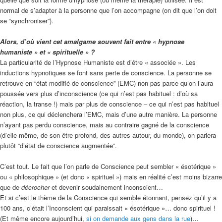
normal de s’adapter à la personne que l’on accompagne (on dit que l’on doit
se “synchroniser”).
Alors, d’où vient cet amalgame souvent fait entre « hypnose
humaniste » et « spirituelle » ?
La particularité de l’Hypnose Humaniste est d’être « associée ». Les
inductions hypnotiques se font sans perte de conscience. La personne se
retrouve en “état modifié de conscience” (EMC) non pas parce qu’on l’aura
poussée vers plus d’inconscience (ce qui n’est pas habituel : d’où sa
réaction, la transe !) mais par plus de conscience – ce qui n’est pas habituel
non plus, ce qui déclenchera l’EMC, mais d’une autre manière. La personne
n’ayant pas perdu conscience, mais au contraire gagné de la conscience
(d’elle-même, de son être profond, des autres autour, du monde), on parlera
plutôt “d’état de conscience augmentée”.
C’est tout. Le fait que l’on parle de Conscience peut sembler « ésotérique »
ou « philosophique » (et donc « spirituel ») mais en réalité c’est moins bizarre
que de
décrocher
et devenir soudainement inconscient…
Et si c’est le thème de la Conscience qui semble étonnant, pensez qu’il y a
100 ans, c’était l’Inconscient qui paraissait « ésotérique »… donc spirituel !
(Et même encore aujourd’hui,
si on demande aux gens dans la rue
)…