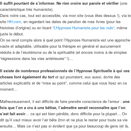
Il suffit pourtant de s’informer. Ne rien croire sur parole et vérifier
(une
caractéristique très humaniste).
Dans notre cas, tout est accessible, via mon site (vous êtes dessus !), via le
site
HH.com
, en regardant les dates de parution de mes livres (pour les
histoires d’origine) ou en lisant “
L’Hypnose Humaniste pour les nuls
“, même
juste le début.
On se rend compte alors à quel point l’Hypnose Humaniste est une approche
vaste et adaptable, utilisable pour la thérapie en général et aucunement
réduite à de l’ésotérisme ou de la spiritualité (et encore moins à de simples
“régressions dans les vies antérieures” !)…
Il existe de nombreux professionnels de l’Hypnose Spirituelle à qui ces
choses font également du tort
et qui pourraient, eux aussi, écrire des
articles explicatifs et de “mise au point”, comme celui que vous lisez en ce
moment…
Malheureusement, il est difficile de faire prendre conscience de l’erreur :
une
fois que l’on a cru à une bêtise, l’admettre serait reconnaître que l’on
s’est fait avoir
… ce qui est bien pénible, donc difficile pour la plupart… On
dit qu’il vaut mieux avoir l’air bête 2mn et ne plus le rester pour toute sa vie
ensuite… Mais ce n’est pas si évident que ça pour beaucoup de gens (et là,