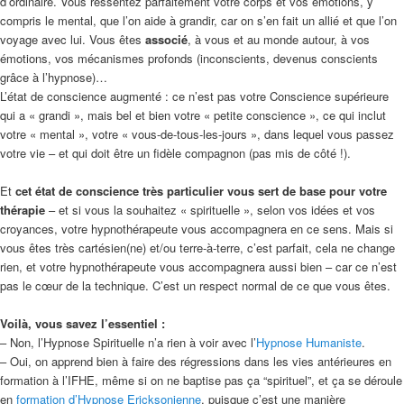
d’ordinaire. Vous ressentez parfaitement votre corps et vos émotions, y
compris le mental, que l’on aide à grandir, car on s’en fait un allié et que l’on
voyage avec lui. Vous êtes
associé
, à vous et au monde autour, à vos
émotions, vos mécanismes profonds (inconscients, devenus conscients
grâce à l’hypnose)…
L’état de conscience augmenté : ce n’est pas votre Conscience supérieure
qui a « grandi », mais bel et bien votre « petite conscience », ce qui inclut
votre « mental », votre « vous-de-tous-les-jours », dans lequel vous passez
votre vie – et qui doit être un fidèle compagnon (pas mis de côté !).
Et
cet état de conscience très particulier vous sert de base pour votre
thérapie
– et si vous la souhaitez « spirituelle », selon vos idées et vos
croyances, votre hypnothérapeute vous accompagnera en ce sens. Mais si
vous êtes très cartésien(ne) et/ou terre-à-terre, c’est parfait, cela ne change
rien, et votre hypnothérapeute vous accompagnera aussi bien – car ce n’est
pas le cœur de la technique. C’est un respect normal de ce que vous êtes.
Voilà, vous savez l’essentiel :
– Non, l’Hypnose Spirituelle n’a rien à voir avec l’
Hypnose Humaniste
.
– Oui, on apprend bien à faire des régressions dans les vies antérieures en
formation à l’IFHE, même si on ne baptise pas ça “spirituel”, et ça se déroule
en
formation d’Hypnose Ericksonienne
, puisque c’est une manière