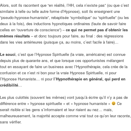
Alors, soit ils racontent que “en réalité, l’HH, cela n’existe pas” (ou que c’est
similaire à telle ou telle autre forme d’Hypnose), soit ils enseignent une
“pseudo-hypnose-humaniste”, rebaptisée “symbolique” ou “spirituelle” (ou les
deux à la fois), des inductions hypnotiques ordinaires (faute de savoir faire
celles en “ouverture de conscience”) –
ce qui ne permet pas d’obtenir les
mêmes résultats
– et donc toujours pour faire, au final : des régressions
dans les vies antérieures (puisque ça, au moins, c’est facile à faire)…
Le souci
, c’est que l’Hypnose Spirituelle (la vraie, américaine) est connue
depuis plus de quarante ans, et que lorsque ces opportunistes mélangent
tout en essayant de faire un business avec l’Hypnothérapie, cela crée de la
confusion et ce n’est ni bon pour la vraie Hypnose Spirituelle, ni pour
l’Hypnose Humaniste… ni pour
l’Hypnothérapie en général, qui perd en
crédibilité
…
Les plus culottés (souvent les mêmes) vont jusqu’à écrire qu’il n’y a pas de
différence entre « hypnose spirituelle » et « hypnose humaniste »
Ce
serait risible si les gens s’informaient et leur riaient au nez… mais,
malheureusement, la majorité accepte comme vrai tout ce qu’on leur raconte,
sans vérifier.