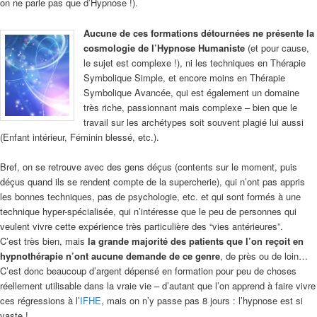
on ne parle pas que d’Hypnose !).
Aucune de ces formations détournées ne présente la
cosmologie de l’Hypnose Humaniste
(et pour cause,
le sujet est complexe !), ni les techniques en Thérapie
Symbolique Simple, et encore moins en Thérapie
Symbolique Avancée, qui est également un domaine
très riche, passionnant mais complexe – bien que le
travail sur les archétypes soit souvent plagié lui aussi
(Enfant intérieur, Féminin blessé, etc.).
Bref, on se retrouve avec des gens déçus (contents sur le moment, puis
déçus quand ils se rendent compte de la supercherie), qui n’ont pas appris
les bonnes techniques, pas de psychologie, etc. et qui sont formés à une
technique hyper-spécialisée, qui n’intéresse que le peu de personnes qui
veulent vivre cette expérience très particulière des “vies antérieures”.
C’est très bien, mais
la grande majorité des patients que l’on reçoit en
hypnothérapie n’ont aucune demande de ce genre
, de près ou de loin…
C’est donc beaucoup d’argent dépensé en formation pour peu de choses
réellement utilisable dans la vraie vie – d’autant que l’on apprend à faire vivre
ces régressions à l’
IFHE
, mais on n’y passe pas 8 jours : l’hypnose est si
vaste !