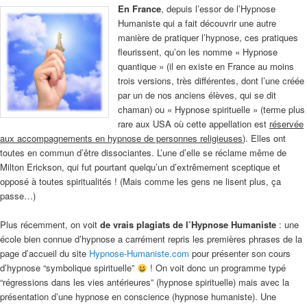
En France
, depuis l’essor de l’Hypnose
Humaniste qui a fait découvrir une autre
manière de pratiquer l’hypnose, ces pratiques
fleurissent, qu’on les nomme « Hypnose
quantique » (il en existe en France au moins
trois versions, très différentes, dont l’une créée
par un de nos anciens élèves, qui se dit
chaman) ou « Hypnose spirituelle » (terme plus
rare aux USA où cette appellation est
réservée
aux accompagnements en hypnose de personnes religieuses
). Elles ont
toutes en commun d’être dissociantes. L’une d’elle se réclame même de
Milton Erickson, qui fut pourtant quelqu’un d’extrêmement sceptique et
opposé à toutes spiritualités ! (Mais comme les gens ne lisent plus, ça
passe…)
Plus récemment, on voit
de vrais plagiats de l’Hypnose Humaniste
: une
école bien connue d’hypnose a carrément repris les premières phrases de la
page d’accueil du site
Hypnose-Humaniste.com
pour présenter son cours
d’hypnose “symbolique spirituelle”
! On voit donc un programme typé
“régressions dans les vies antérieures” (hypnose spirituelle) mais avec la
présentation d’une hypnose en conscience (hypnose humaniste). Une