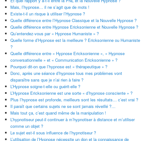
Et quel rapport y a-t-il entre la PNL et la Nouvelle Hypnose ?
Mais, l’hypnose… il ne s’agit que de mots !
Existe-t-il un risque à utiliser l’Hypnose ?
Quelle différence entre l’Hypnose Classique et la Nouvelle Hypnose ?
Quelle différence entre Hypnose Ericksonienne et Nouvelle Hypnose ?
Qu’entendez-vous par « Hypnose Humaniste » ?
Quelle forme d’Hypnose est la meilleure ? Ericksonienne ou Humaniste
?
Quelle différence entre « Hypnose Ericksonienne », « Hypnose
conversationnelle » et « Communication Ericksonienne » ?
Pourquoi dit-on que l’hypnose est « thérapeutique » ?
Donc, après une séance d’hypnose tous mes problèmes vont
disparaître sans que je n’ai rien à faire ?
L’Hypnose soigne-t-elle ou guérit-elle ?
L’Hypnose Ericksonienne est une sorte « d’hypnose consciente » ?
Plus l’hypnose est profonde, meilleurs sont les résultats… c’est vrai ?
Il paraît que certains sujets ne se sont jamais réveillé ?…
Mais tout ça, c’est quand même de la manipulation !
L’hypnotiseur peut-il continuer à m’hypnotiser à distance et m’utiliser
comme un objet ?
Le sujet est-il sous influence de l’hypnotiseur ?
L’utilisation de l’Hypnose nécessite un don et la connaissance de