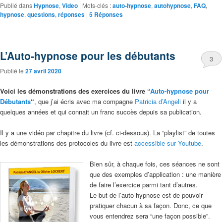
Publié dans
Hypnose
,
Video
|
Mots-clés :
auto-hypnose
,
autohypnose
,
FAQ
,
hypnose
,
questions
,
réponses
|
5
Réponses
L’Auto-hypnose pour les débutants
3
Publié le
27 avril 2020
Voici les démonstrations des exercices du livre “
Auto-hypnose pour
Débutants
“
, que j’ai écris avec ma compagne
Patricia d’Angeli
il y a
quelques années et qui connait un franc succès depuis sa publication.
Il y a une vidéo par chapitre du livre (cf. ci-dessous). La “playlist” de toutes
les démonstrations des protocoles du livre est
accessible sur Youtube
.
Bien sûr, à chaque fois, ces séances ne sont
que des exemples d’application : une manière
de faire l’exercice parmi tant d’autres.
Le but de l’auto-hypnose est de pouvoir
pratiquer chacun à sa façon. Donc, ce que
vous entendrez sera “une façon possible”.