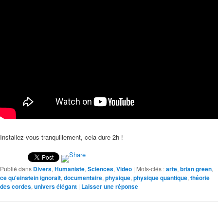
Installez-vous tranquillement, cela dure 2h !
Publié dans
Divers
,
Humaniste
,
Sciences
,
Video
|
Mots-clés :
arte
,
brian green
,
ce qu'einstein ignorait
,
documentaire
,
physique
,
physique quantique
,
théorie
des cordes
,
univers élégant
|
Laisser une réponse