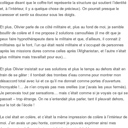
collègue disent que le coffre-fort représente la structure qui soutient l’identité
et, à l’intérieur, il y a quelque chose de précieux). On pourrait presque le
caresser et sentir sa douceur sous les doigts.
Et plus, Olivier parle de ce côté militaire et, plus au fond de moi, je semble
bouillir de colère et il me propose 2 solutions camouflées (il me dit que je
peux faire hypnothérapeute dans le militaire et que, d’ailleurs, il connait 2
militaires qui le font, l’un qui était resté militaire et s’occupait de personnes
après les missions dures comme celles après l’Afghanistan, et l’autre n’était
plus militaire mais travaillait pour eux)…
Et plus Olivier insistait sur ses solutions et plus le temps au dehors était en
train de se gâter : il tombait des trombes d’eau comme pour montrer mon
désaccord total avec lui et ce qu’il me donnait comme portes d’ouverture.
Incroyable !… Je n’en croyais pas mes oreilles (car j’avais les yeux fermés).
Je percevais tout par sensations… mais c’était comme si je voyais ce qui se
passait – trop étrange. On ne s’entendait plus parler, tant il pleuvait dehors,
sur le toit de l’école !
Le ciel était en colère, et c’était la même impression de colère à l’intérieur de
moi. J’en avais un peu honte, comment je pouvais exprimer ainsi mes