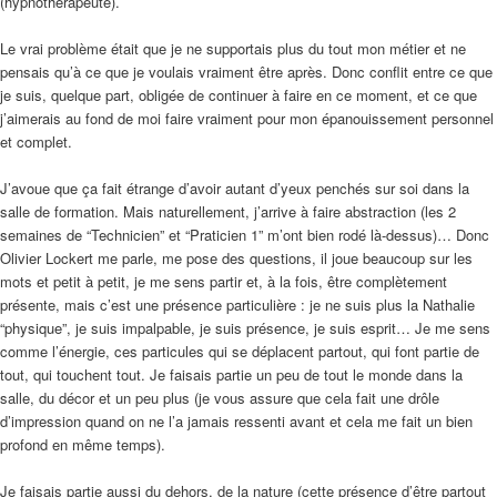
(hypnothérapeute).
Le vrai problème était que je ne supportais plus du tout mon métier et ne
pensais qu’à ce que je voulais vraiment être après. Donc conflit entre ce que
je suis, quelque part, obligée de continuer à faire en ce moment, et ce que
j’aimerais au fond de moi faire vraiment pour mon épanouissement personnel
et complet.
J’avoue que ça fait étrange d’avoir autant d’yeux penchés sur soi dans la
salle de formation. Mais naturellement, j’arrive à faire abstraction (les 2
semaines de “Technicien” et “Praticien 1” m’ont bien rodé là-dessus)… Donc
Olivier Lockert me parle, me pose des questions, il joue beaucoup sur les
mots et petit à petit, je me sens partir et, à la fois, être complètement
présente, mais c’est une présence particulière : je ne suis plus la Nathalie
“physique”, je suis impalpable, je suis présence, je suis esprit… Je me sens
comme l’énergie, ces particules qui se déplacent partout, qui font partie de
tout, qui touchent tout. Je faisais partie un peu de tout le monde dans la
salle, du décor et un peu plus (je vous assure que cela fait une drôle
d’impression quand on ne l’a jamais ressenti avant et cela me fait un bien
profond en même temps).
Je faisais partie aussi du dehors, de la nature (cette présence d’être partout