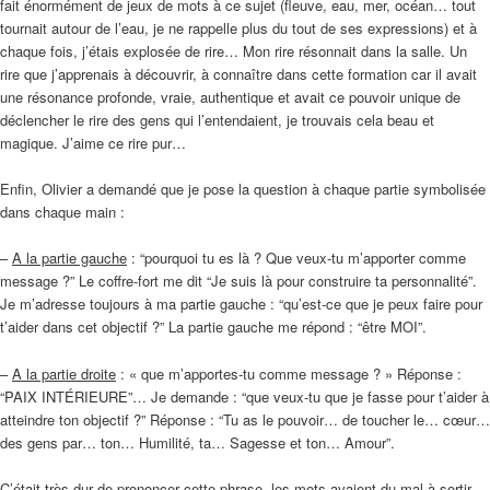
fait énormément de jeux de mots à ce sujet (fleuve, eau, mer, océan… tout
tournait autour de l’eau, je ne rappelle plus du tout de ses expressions) et à
chaque fois, j’étais explosée de rire… Mon rire résonnait dans la salle. Un
rire que j’apprenais à découvrir, à connaître dans cette formation car il avait
une résonance profonde, vraie, authentique et avait ce pouvoir unique de
déclencher le rire des gens qui l’entendaient, je trouvais cela beau et
magique. J’aime ce rire pur…
Enfin, Olivier a demandé que je pose la question à chaque partie symbolisée
dans chaque main :
–
A la partie gauche
: “pourquoi tu es là ? Que veux-tu m’apporter comme
message ?” Le coffre-fort me dit “Je suis là pour construire ta personnalité”.
Je m’adresse toujours à ma partie gauche : “qu’est-ce que je peux faire pour
t’aider dans cet objectif ?” La partie gauche me répond : “être MOI”.
–
A la partie droite
: « que m’apportes-tu comme message ? » Réponse :
“PAIX INTÉRIEURE”… Je demande : “que veux-tu que je fasse pour t’aider à
atteindre ton objectif ?” Réponse : “Tu as le pouvoir… de toucher le… cœur…
des gens par… ton… Humilité, ta… Sagesse et ton… Amour”.
C’était très dur de prononcer cette phrase, les mots avaient du mal à sortir