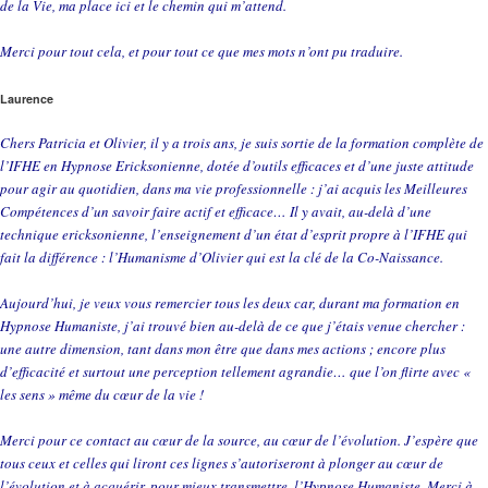
de la Vie, ma place ici et le chemin qui m’attend.
Merci pour tout cela, et pour tout ce que mes mots n’ont pu traduire.
Laurence
Chers Patricia et Olivier, il y a trois ans, je suis sortie de la formation complète de
l’IFHE en Hypnose Ericksonienne, dotée d’outils efficaces et d’une juste attitude
pour agir au quotidien, dans ma vie professionnelle : j’ai acquis les Meilleures
Compétences d’un savoir faire actif et efficace… Il y avait, au-delà d’une
technique ericksonienne, l’enseignement d’un état d’esprit propre à l’IFHE qui
fait la différence : l’Humanisme d’Olivier qui est la clé de la Co-Naissance.
Aujourd’hui, je veux vous remercier tous les deux car, durant ma formation en
Hypnose Humaniste, j’ai trouvé bien au-delà de ce que j’étais venue chercher :
une autre dimension, tant dans mon être que dans mes actions ; encore plus
d’efficacité et surtout une perception tellement agrandie… que l’on flirte avec «
les sens » même du cœur de la vie !
Merci pour ce contact au cœur de la source, au cœur de l’évolution. J’espère que
tous ceux et celles qui liront ces lignes s’autoriseront à plonger au cœur de
l’évolution et à acquérir, pour mieux transmettre, l’Hypnose Humaniste. Merci à