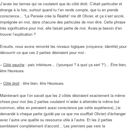
J’avais les larmes qui ne coulaient que du côté droit. C’était particulier et
étrange à la fois, surtout quand tu t’en rends compte, que tu en prends
conscience… “La Pensée crée la Réalité” me dit Olivier, et ça s’est ancré,
imprégnée en moi, dans chacune des particules de mon être. Cette phrase
très significative pour moi, elle faisait partie de moi. Avais-je besoin d’en
trouver l’explication ?
Ensuite, nous avons remonté les niveaux logiques (croyance, identité) pour
découvrir ce que ces 2 parties désiraient pour moi :
–
Côté gauche
: paix intérieure… (“pourquoi ? à quoi ça sert ?”)… Être bien,
être Heureuse.
–
Côté droit
: être bien, être Heureuse.
Maintenant que l’on savait que les 2 côtés désiraient exactement la même
chose pour moi (les 2 parties voulaient m’aider à atteindre le même but
commun, elles en prenaient aussi conscience par cette expérience), j’ai
demandé à chaque partie (guidé par ce que me soufflait Olivier) d’échanger
avec l’autre une qualité ou ressource utile à l’autre. Et les 2 parties
semblaient complètement d’accord… Les premiers pas vers la