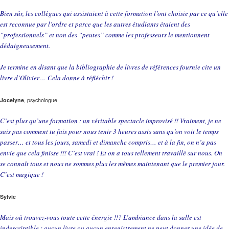
Bien sûr, les collègues qui assistaient à cette formation l’ont choisie par ce qu’elle
est reconnue par l’ordre et parce que les autres étudiants étaient des
“professionnels” et non des “peutes” comme les professeurs le mentionnent
dédaigneusement.
Je termine en disant que la bibliographie de livres de références fournie cite un
livre d’Olivier… Cela donne à réfléchir !
Jocelyne
, psychologue
C’est plus qu’une formation : un véritable spectacle improvisé !! Vraiment, je ne
sais pas comment tu fais pour nous tenir 3 heures assis sans qu’on voit le temps
passer… et tous les jours, samedi et dimanche compris… et à la fin, on n’a pas
envie que cela finisse !!! C’est vrai ! Et on a tous tellement travaillé sur nous. On
se connaît tous et nous ne sommes plus les mêmes maintenant que le premier jour.
C’est magique !
Sylvie
Mais où trouvez-vous toute cette énergie !!? L’ambiance dans la salle est
indescriptible : aucun livre ou aucun enregistrement ne peut donner une idée de