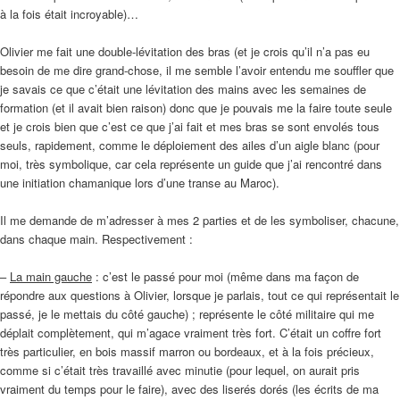
à la fois était incroyable)…
Olivier me fait une double-lévitation des bras (et je crois qu’il n’a pas eu
besoin de me dire grand-chose, il me semble l’avoir entendu me souffler que
je savais ce que c’était une lévitation des mains avec les semaines de
formation (et il avait bien raison) donc que je pouvais me la faire toute seule
et je crois bien que c’est ce que j’ai fait et mes bras se sont envolés tous
seuls, rapidement, comme le déploiement des ailes d’un aigle blanc (pour
moi, très symbolique, car cela représente un guide que j’ai rencontré dans
une initiation chamanique lors d’une transe au Maroc).
Il me demande de m’adresser à mes 2 parties et de les symboliser, chacune,
dans chaque main. Respectivement :
–
La main gauche
: c’est le passé pour moi (même dans ma façon de
répondre aux questions à Olivier, lorsque je parlais, tout ce qui représentait le
passé, je le mettais du côté gauche) ; représente le côté militaire qui me
déplait complètement, qui m’agace vraiment très fort. C’était un coffre fort
très particulier, en bois massif marron ou bordeaux, et à la fois précieux,
comme si c’était très travaillé avec minutie (pour lequel, on aurait pris
vraiment du temps pour le faire), avec des liserés dorés (les écrits de ma