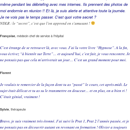
même pendant les débriefing avec mes internes. Ils prennent des photos de
moi endormie en réunion !! Et là, je suis alerte et attentive toute la journée.
Je ne vois pas le temps passer. C’est quoi votre secret ?
NDLR : le “secret”, c’est que l’on apprend en s’amusant !
Françoise
, médecin chef de service à l’hôpital
C’est étrange de se retrouver là, avec vous. J’ai lu votre livre “Hypnose”. A la fin,
vous écrivez “à bientôt sur Terre”… et aujourd’hui, c’est fait, je vous rencontre. Je
ne pensais pas que cela m’arriverait un jour… C’est un grand moment pour moi.
Florent
Je voulais te remercier de la façon dont tu as “passé” le cours, cet après-midi. Le
sujet était délicat et tu as su le transmettre en douceur… et en plus, on a bien ri !
C’était génial, vraiment !
Sylvie
, thérapeute
Bravo, je suis vraiment très étonné. J’ai suivi le Prat 1, Prat 2 l’année passée, et je
ne pensais pas en découvrir autant en revenant en formation ! Olivier a toujours