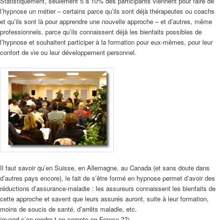
Statistiquement, seulement 5 à 10% des participants viennent pour faire de
l’hypnose un métier – certains parce qu’ils sont déjà thérapeutes ou coachs
et qu’ils sont là pour apprendre une nouvelle approche – et d’autres, même
professionnels, parce qu’ils connaissent déjà les bienfaits possibles de
l’hypnose et souhaitent participer à la formation pour eux-mêmes, pour leur
confort de vie ou leur développement personnel.
Il faut savoir qu’en Suisse, en Allemagne, au Canada (et sans doute dans
d’autres pays encore), le fait de s’être formé en hypnose permet d’avoir des
réductions d’assurance-maladie : les assureurs connaissent les bienfaits de
cette approche et savent que leurs assurés auront, suite à leur formation,
moins de soucis de santé, d’arrêts maladie, etc.
(quand s’en rendra-t-on compte en France ??)