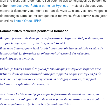
Mon site n’est pas forcément le lieu pour lire des témoignages de personnes
s’étant
formées avec Patricia et moi en Hypnose
– mais si cela peut vous
motiver à découvrir vous-même cet “art de vivre”… alors, voici une vingtaine
de messages parmi les milliers que nous recevons. Vous pourrez aussi jeter
un œil au
Livre d’Or de l’IFHE
.
Commentaires recueillis pendant la formation
Bonjour, je reviens de deux jours de formation en hypnose clinique donnée par
—-, psychologue, et ——-, dentiste, de la “Société ———“.
Il me reste 2 autres journées à “subir” pour pouvoir être accréditée membre de
ladite société. La formation est offerte exclusivement à des médecins,
psychologues et dentistes.
Et bien, je tenais à vous dire que la formation que j’ai reçue en hypnose avec
IFHE est d’une qualité extraordinaire par rapport à ce que j’ai reçu en fin de
semaine… La qualité de l’enseignement, la pédagogie utilisée, le support
technique, l’explication des concepts…
Je suis bouche bée quand je pense que la formation de —– est reconnue par
l’ordre des psychologues ! Il y a de quoi se poser des questions sur les standards
de reconnaissance… (et les rackets institutionnalisés)