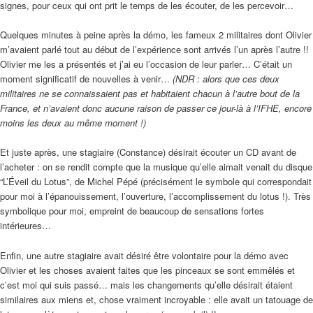
signes, pour ceux qui ont prit le temps de les écouter, de les percevoir…
Quelques minutes à peine après la démo, les fameux 2 militaires dont Olivier
m’avaient parlé tout au début de l’expérience sont arrivés l’un après l’autre !!
Olivier me les a présentés et j’ai eu l’occasion de leur parler… C’était un
moment significatif de nouvelles à venir…
(NDR : alors que ces deux
militaires ne se connaissaient pas et habitaient chacun à l’autre bout de la
France, et n’avaient donc aucune raison de passer ce jour-là à l’IFHE, encore
moins les deux au même moment !)
Et juste après, une stagiaire (Constance) désirait écouter un CD avant de
l’acheter : on se rendit compte que la musique qu’elle aimait venait du disque
“L’Éveil du Lotus”, de Michel Pépé (précisément le symbole qui correspondait
pour moi à l’épanouissement, l’ouverture, l’accomplissement du lotus !). Très
symbolique pour moi, empreint de beaucoup de sensations fortes
intérieures…
Enfin, une autre stagiaire avait désiré être volontaire pour la démo avec
Olivier et les choses avaient faites que les pinceaux se sont emmêlés et
c’est moi qui suis passé… mais les changements qu’elle désirait étaient
similaires aux miens et, chose vraiment incroyable : elle avait un tatouage de