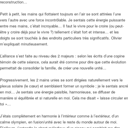
reconstruction…
Petit à petit, les mains qui flottaient toujours en l’air se sont attirées l’une
vers l’autre avec une force incontrôlable. Je sentais cette énergie puissante
entre mes mains, c’était incroyable… Il faut le vivre pour le croire (ou peut-
être y croire déjà pour le vivre ?) tellement c’était fort et intense… et les
doigts se sont touchés à des endroits particuliers très significatifs. Olivier
m’expliquait minutieusement.
L’alliance s’est faite au niveau des 2 majeurs : selon les écrits d’une copine
témoin de cette séance, cela aurait été comme pour dire que cette évolution
permettait de consolider la famille, de créer une nouvelle unité…
Progressivement, les 2 mains unies se sont dirigées naturellement vers le
plexus solaire (le cœur) et semblaient former un symbole ; je le sentais ancré
en moi… Je sentais une énergie paisible, harmonieuse, se diffuser de
manière si équilibrée et si naturelle en moi. Cela me disait « laisse circuler en
toi »…
J’étais complètement en harmonie à l’intérieur comme à l’extérieur, d’un
calme olympien, en fusion/unité avec le reste du monde autour de moi.
D’ailleurs, j’entendis le chant mélodieux d’un oiseau qui semblait me dire