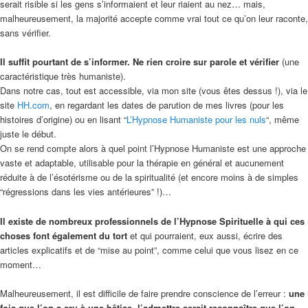
serait risible si les gens s’informaient et leur riaient au nez… mais,
malheureusement, la majorité accepte comme vrai tout ce qu’on leur raconte,
sans vérifier.
Il suffit pourtant de s’informer. Ne rien croire sur parole et vérifier
(une
caractéristique très humaniste).
Dans notre cas, tout est accessible, via mon site (vous êtes dessus !), via le
site
HH.com
, en regardant les dates de parution de mes livres (pour les
histoires d’origine) ou en lisant “
L’Hypnose Humaniste pour les nuls
“, même
juste le début.
On se rend compte alors à quel point l’Hypnose Humaniste est une approche
vaste et adaptable, utilisable pour la thérapie en général et aucunement
réduite à de l’ésotérisme ou de la spiritualité (et encore moins à de simples
“régressions dans les vies antérieures” !)…
Il existe de nombreux professionnels de l’Hypnose Spirituelle à qui ces
choses font également du tort
et qui pourraient, eux aussi, écrire des
articles explicatifs et de “mise au point”, comme celui que vous lisez en ce
moment…
Malheureusement, il est difficile de faire prendre conscience de l’erreur :
une
fois que l’on a cru à une bêtise, l’admettre serait reconnaître que l’on