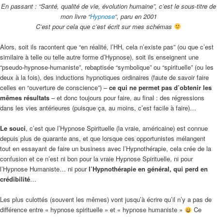
En passant : “Santé, qualité de vie, évolution humaine”, c’est le sous-titre de
mon livre “
Hypnose
“, paru en 2001
C’est pour cela que c’est écrit sur mes schémas
Alors, soit ils racontent que “en réalité, l’HH, cela n’existe pas” (ou que c’est
similaire à telle ou telle autre forme d’Hypnose), soit ils enseignent une
“pseudo-hypnose-humaniste”, rebaptisée “symbolique” ou “spirituelle” (ou les
deux à la fois), des inductions hypnotiques ordinaires (faute de savoir faire
celles en “ouverture de conscience”) –
ce qui ne permet pas d’obtenir les
mêmes résultats
– et donc toujours pour faire, au final : des régressions
dans les vies antérieures (puisque ça, au moins, c’est facile à faire)…
Le souci
, c’est que l’Hypnose Spirituelle (la vraie, américaine) est connue
depuis plus de quarante ans, et que lorsque ces opportunistes mélangent
tout en essayant de faire un business avec l’Hypnothérapie, cela crée de la
confusion et ce n’est ni bon pour la vraie Hypnose Spirituelle, ni pour
l’Hypnose Humaniste… ni pour
l’Hypnothérapie en général, qui perd en
crédibilité
…
Les plus culottés (souvent les mêmes) vont jusqu’à écrire qu’il n’y a pas de
différence entre « hypnose spirituelle » et « hypnose humaniste »
Ce