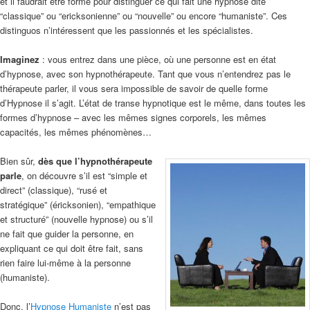
et il faudrait être formé pour distinguer ce qui fait une hypnose dite
“classique” ou “ericksonienne” ou “nouvelle” ou encore “humaniste”. Ces
distinguos n’intéressent que les passionnés et les spécialistes.
Imaginez
: vous entrez dans une pièce, où une personne est en état
d’hypnose, avec son hypnothérapeute. Tant que vous n’entendrez pas le
thérapeute parler, il vous sera impossible de savoir de quelle forme
d’Hypnose il s’agit. L’état de transe hypnotique est le même, dans toutes les
formes d’hypnose – avec les mêmes signes corporels, les mêmes
capacités, les mêmes phénomènes…
Bien sûr,
dès que l’hypnothérapeute
parle
, on découvre s’il est “simple et
direct” (classique), “rusé et
stratégique” (éricksonien), “empathique
et structuré” (nouvelle hypnose) ou s’il
ne fait que guider la personne, en
expliquant ce qui doit être fait, sans
rien faire lui-même à la personne
(humaniste).
Donc, l’
Hypnose Humaniste
n’est pas