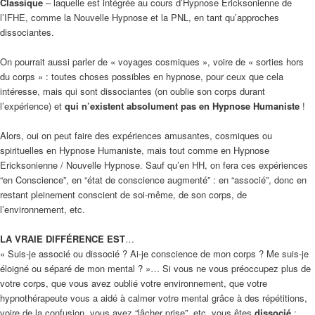
Classique
– laquelle est intégrée au cours d’Hypnose Ericksonienne de
l’IFHE, comme la Nouvelle Hypnose et la PNL, en tant qu’approches
dissociantes.
On pourrait aussi parler de « voyages cosmiques », voire de « sorties hors
du corps » : toutes choses possibles en hypnose, pour ceux que cela
intéresse, mais qui sont dissociantes (on oublie son corps durant
l’expérience) et
qui n’existent absolument pas en Hypnose Humaniste
!
Alors, oui on peut faire des expériences amusantes, cosmiques ou
spirituelles en Hypnose Humaniste, mais tout comme en Hypnose
Ericksonienne / Nouvelle Hypnose. Sauf qu’en HH, on fera ces expériences
“en Conscience”, en “état de conscience augmenté” : en “associé”, donc en
restant pleinement conscient de soi-même, de son corps, de
l’environnement, etc.
LA VRAIE DIFFÉRENCE EST
…
« Suis-je associé ou dissocié ? Ai-je conscience de mon corps ? Me suis-je
éloigné ou séparé de mon mental ? »… Si vous ne vous préoccupez plus de
votre corps, que vous avez oublié votre environnement, que votre
hypnothérapeute vous a aidé à calmer votre mental grâce à des répétitions,
voire de la confusion, vous avez “lâcher prise”, etc. vous êtes
dissocié
: