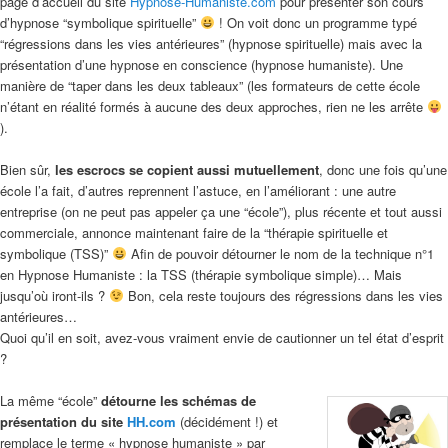
page d’accueil du site
Hypnose-Humaniste.com
pour présenter son cours
d’hypnose “symbolique spirituelle”
! On voit donc un programme typé
“régressions dans les vies antérieures” (hypnose spirituelle) mais avec la
présentation d’une hypnose en conscience (hypnose humaniste). Une
manière de “taper dans les deux tableaux” (les formateurs de cette école
n’étant en réalité formés à aucune des deux approches, rien ne les arrête
).
Bien sûr,
les escrocs se copient aussi mutuellement
, donc une fois qu’une
école l’a fait, d’autres reprennent l’astuce, en l’améliorant : une autre
entreprise (on ne peut pas appeler ça une “école”), plus récente et tout aussi
commerciale, annonce maintenant faire de la “thérapie spirituelle et
symbolique (TSS)”
Afin de pouvoir détourner le nom de la technique n°1
en Hypnose Humaniste : la TSS (thérapie symbolique simple)… Mais
jusqu’où iront-ils ?
Bon, cela reste toujours des régressions dans les vies
antérieures…
Quoi qu’il en soit, avez-vous vraiment envie de cautionner un tel état d’esprit
?
La même “école”
détourne les schémas de
présentation du site
HH.com
(décidément !) et
remplace le terme « hypnose humaniste » par