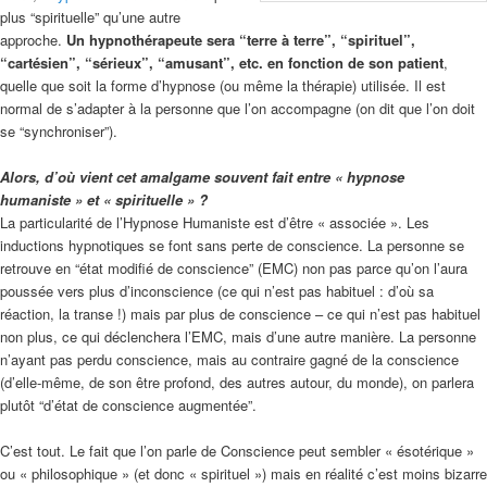
plus “spirituelle” qu’une autre
approche.
Un hypnothérapeute sera “terre à terre”, “spirituel”,
“cartésien”, “sérieux”, “amusant”, etc. en fonction de son patient
,
quelle que soit la forme d’hypnose (ou même la thérapie) utilisée. Il est
normal de s’adapter à la personne que l’on accompagne (on dit que l’on doit
se “synchroniser”).
Alors, d’où vient cet amalgame souvent fait entre « hypnose
humaniste » et « spirituelle » ?
La particularité de l’Hypnose Humaniste est d’être « associée ». Les
inductions hypnotiques se font sans perte de conscience. La personne se
retrouve en “état modifié de conscience” (EMC) non pas parce qu’on l’aura
poussée vers plus d’inconscience (ce qui n’est pas habituel : d’où sa
réaction, la transe !) mais par plus de conscience – ce qui n’est pas habituel
non plus, ce qui déclenchera l’EMC, mais d’une autre manière. La personne
n’ayant pas perdu conscience, mais au contraire gagné de la conscience
(d’elle-même, de son être profond, des autres autour, du monde), on parlera
plutôt “d’état de conscience augmentée”.
C’est tout. Le fait que l’on parle de Conscience peut sembler « ésotérique »
ou « philosophique » (et donc « spirituel ») mais en réalité c’est moins bizarre