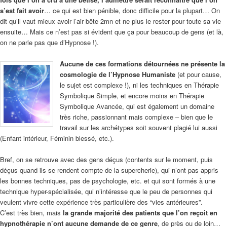
s’est fait avoir
… ce qui est bien pénible, donc difficile pour la plupart… On
dit qu’il vaut mieux avoir l’air bête 2mn et ne plus le rester pour toute sa vie
ensuite… Mais ce n’est pas si évident que ça pour beaucoup de gens (et là,
on ne parle pas que d’Hypnose !).
Aucune de ces formations détournées ne présente la
cosmologie de l’Hypnose Humaniste
(et pour cause,
le sujet est complexe !), ni les techniques en Thérapie
Symbolique Simple, et encore moins en Thérapie
Symbolique Avancée, qui est également un domaine
très riche, passionnant mais complexe – bien que le
travail sur les archétypes soit souvent plagié lui aussi
(Enfant intérieur, Féminin blessé, etc.).
Bref, on se retrouve avec des gens déçus (contents sur le moment, puis
déçus quand ils se rendent compte de la supercherie), qui n’ont pas appris
les bonnes techniques, pas de psychologie, etc. et qui sont formés à une
technique hyper-spécialisée, qui n’intéresse que le peu de personnes qui
veulent vivre cette expérience très particulière des “vies antérieures”.
C’est très bien, mais
la grande majorité des patients que l’on reçoit en
hypnothérapie n’ont aucune demande de ce genre
, de près ou de loin…