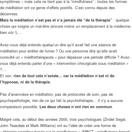
symptômes – mais cela ne tient pas à la “mindfulness” : toutes les formes
de méditation ont ce genre d’effets positifs. C’est connu depuis des
décennies.
Mais la méditation n’est pas et n’a jamais été “de la thérapie”
: quelque
chose qui soigne un mal-être (encore moins un remplacement à la médecine,
bien sûr !)…
Avez-vous déjà entendu quelqu’un dire qu’il avait fait une séance de
méditation pour arrêter de fumer ? Ou une personne dire qu’elle avait
consulté un « méditothérapeute » pour dépasser une période difficile ? Avez-
vous déjà entendu parler d’une « intervention chirurgicale sous méditation »
?…
Et non,
rien de tout cela n’existe… car la méditation n’est ni de
l’hypnose, ni de la thérapie.
Pas d’anamnèse en méditation, pas de protocoles de soin, pas de
psychopathologie, rien de ce qui fait la psychothérapie… Il n’y a aucune
comparaison possible.
Les deux choses n’ont rien en commun
.
Malgré cela, au début des années 2000, trois psychologues (Zindel Segal,
John Teasdale et Mark Williams) ont eu l’idée de créer une forme de
« thérapie cognitive basée sur la mindfulness » (MBCT : mindfulness-based