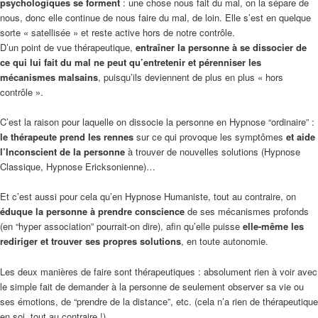
psychologiques se forment
: une chose nous fait du mal, on la sépare de
nous, donc elle continue de nous faire du mal, de loin. Elle s’est en quelque
sorte « satellisée » et reste active hors de notre contrôle.
D’un point de vue thérapeutique,
entraîner la personne à se dissocier de
ce qui lui fait du mal ne peut qu’entretenir et pérenniser les
mécanismes malsains
, puisqu’ils deviennent de plus en plus « hors
contrôle ».
C’est la raison pour laquelle on dissocie la personne en Hypnose “ordinaire” :
le thérapeute prend les rennes
sur ce qui provoque les symptômes
et aide
l’Inconscient de la personne
à trouver de nouvelles solutions (Hypnose
Classique, Hypnose Ericksonienne)…
Et c’est aussi pour cela qu’en Hypnose Humaniste, tout au contraire, on
éduque la personne à prendre conscience
de ses mécanismes profonds
(en “hyper association” pourrait-on dire), afin qu’elle puisse
elle-même les
rediriger et trouver ses propres solutions
, en toute autonomie.
Les deux manières de faire sont thérapeutiques : absolument rien à voir avec
le simple fait de demander à la personne de seulement observer sa vie ou
ses émotions, de “prendre de la distance”, etc. (cela n’a rien de thérapeutique
en soi, tout au contraire !).