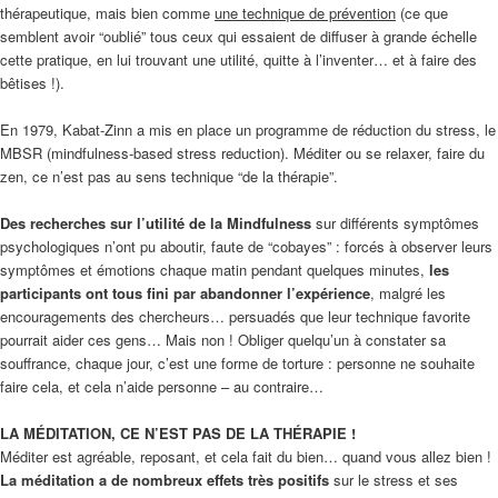
thérapeutique, mais bien comme
une technique de prévention
(ce que
semblent avoir “oublié” tous ceux qui essaient de diffuser à grande échelle
cette pratique, en lui trouvant une utilité, quitte à l’inventer… et à faire des
bêtises !).
En 1979, Kabat-Zinn a mis en place un programme de réduction du stress, le
MBSR (mindfulness-based stress reduction). Méditer ou se relaxer, faire du
zen, ce n’est pas au sens technique “de la thérapie”.
Des recherches sur l’utilité de la Mindfulness
sur différents symptômes
psychologiques n’ont pu aboutir, faute de “cobayes” : forcés à observer leurs
symptômes et émotions chaque matin pendant quelques minutes,
les
participants ont tous fini par abandonner l’expérience
, malgré les
encouragements des chercheurs… persuadés que leur technique favorite
pourrait aider ces gens… Mais non ! Obliger quelqu’un à constater sa
souffrance, chaque jour, c’est une forme de torture : personne ne souhaite
faire cela, et cela n’aide personne – au contraire…
LA MÉDITATION, CE N’EST PAS DE LA THÉRAPIE !
Méditer est agréable, reposant, et cela fait du bien… quand vous allez bien !
La méditation a de nombreux effets très positifs
sur le stress et ses