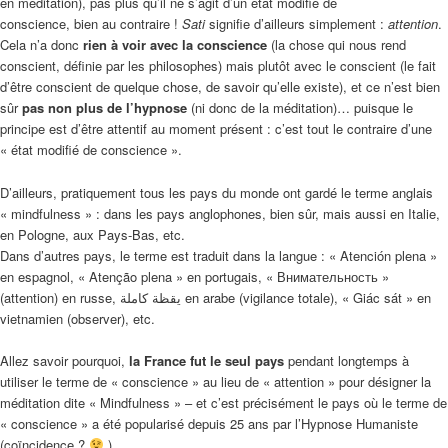
en méditation), pas plus qu’il ne s’agit d’un état modifié de
conscience, bien au contraire !
Sati
signifie d’ailleurs simplement :
attention
.
Cela n’a donc
rien à voir avec la conscience
(la chose qui nous rend
conscient, définie par les philosophes) mais plutôt avec le conscient (le fait
d’être conscient de quelque chose, de savoir qu’elle existe), et ce n’est bien
sûr
pas non plus de l’hypnose
(ni donc de la méditation)… puisque le
principe est d’être attentif au moment présent : c’est tout le contraire d’une
« état modifié de conscience ».
D’ailleurs, pratiquement tous les pays du monde ont gardé le terme anglais
« mindfulness » : dans les pays anglophones, bien sûr, mais aussi en Italie,
en Pologne, aux Pays-Bas, etc.
Dans d’autres pays, le terme est traduit dans la langue : « Atención plena »
en espagnol, « Atenção plena » en portugais, « Внимательность »
(attention) en russe, يقظة كاملة en arabe (vigilance totale), « Giác sát » en
vietnamien (observer), etc.
Allez savoir pourquoi,
la France fut le seul pays
pendant longtemps à
utiliser le terme de « conscience » au lieu de « attention » pour désigner la
méditation dite « Mindfulness » – et c’est précisément le pays où le terme de
« conscience » a été popularisé depuis 25 ans par l’Hypnose Humaniste
(coïncidence ?
).