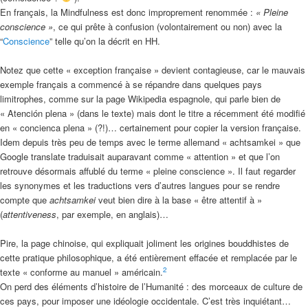
En français, la Mindfulness est donc improprement renommée :
« Pleine
conscience »
, ce qui prête à confusion (volontairement ou non) avec la
“
Conscience
” telle qu’on la décrit en HH.
Notez que cette « exception française » devient contagieuse, car le mauvais
exemple français a commencé à se répandre dans quelques pays
limitrophes, comme sur la page Wikipedia espagnole, qui parle bien de
« Atención plena » (dans le texte) mais dont le titre a récemment été modifié
en « concienca plena » (?!)… certainement pour copier la version française.
Idem depuis très peu de temps avec le terme allemand « achtsamkei » que
Google translate traduisait auparavant comme « attention » et que l’on
retrouve désormais affublé du terme « pleine conscience ». Il faut regarder
les synonymes et les traductions vers d’autres langues pour se rendre
compte que
achtsamkei
veut bien dire à la base « être attentif à »
(
attentiveness
, par exemple, en anglais)…
Pire, la page chinoise, qui expliquait joliment les origines bouddhistes de
cette pratique philosophique, a été entièrement effacée et remplacée par le
2
texte « conforme au manuel » américain.
On perd des éléments d’histoire de l’Humanité : des morceaux de culture de
ces pays, pour imposer une idéologie occidentale. C’est très inquiétant…