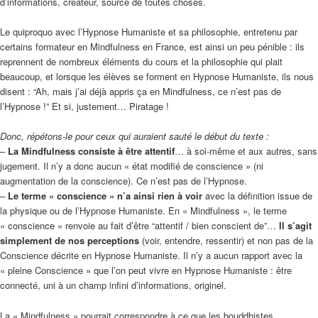
d’informations, créateur, source de toutes choses.
Le quiproquo avec l’Hypnose Humaniste et sa philosophie, entretenu par
certains formateur en Mindfulness en France, est ainsi un peu pénible : ils
reprennent de nombreux éléments du cours et la philosophie qui plait
beaucoup, et lorsque les élèves se forment en Hypnose Humaniste, ils nous
disent : “Ah, mais j’ai déjà appris ça en Mindfulness, ce n’est pas de
l’Hypnose !” Et si, justement… Piratage !
Donc, répétons-le pour ceux qui auraient sauté le début du texte :
–
La Mindfulness consiste à être attentif
… à soi-même et aux autres, sans
jugement. Il n’y a donc aucun « état modifié de conscience » (ni
augmentation de la conscience). Ce n’est pas de l’Hypnose.
–
Le terme « conscience » n’a ainsi rien à voir
avec la définition issue de
la physique ou de l’Hypnose Humaniste. En « Mindfulness », le terme
« conscience » renvoie au fait d’être “attentif / bien conscient de”…
Il s’agit
simplement de nos perceptions
(voir, entendre, ressentir) et non pas de la
Conscience décrite en Hypnose Humaniste. Il n’y a aucun rapport avec la
« pleine Conscience » que l’on peut vivre en Hypnose Humaniste : être
connecté, uni à un champ infini d’informations, originel.
La « Mindfulness » pourrait correspondre à ce que les bouddhistes