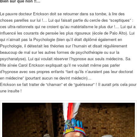
Bien sûr que non !!…
Le pauvre docteur Erickson doit se retourner dans sa tombe, à lire des
choses pareilles sur lui !… Lui qui faisait partie du cercle des “sceptiques” :
ces ultra-rationnels qui ne croient qu’au matérialisme le plus dur !… Lui qui a
influencé les courants de pensée les plus rigoureux (école de Palo Alto). Lui
qui n’aimait pas la Psychologie (bien qu’il était diplômé également en
Psychologie, il détestait les théories sur l’humain et disait régulièrement
beaucoup de mal sur les autres formes de psychothérapie ou sur la
psychanalyse). Lui qui voulait réserver l’hypnose aux seuls médecins. Sa
fille aînée Carol Erickson expliquait qu’il ne voulait même pas parler
d’hypnose avec ses propres enfants “tant qu’ils n’auraient pas leur doctorat
en médecine” (pourtant aucun ne devint médecin)…
Erickson se fait traiter de “chaman” et de “guérisseur” ! Il aurait pris cela pour
une insulte !