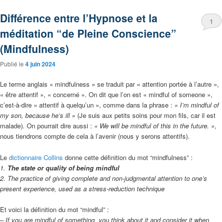
Différence entre l’Hypnose et la
1
méditation “de Pleine Conscience”
(Mindfulness)
Publié le
4 juin 2024
Le terme anglais « mindfulness » se traduit par « attention portée à l’autre »,
« être attentif », « concerné ». On dit que l’on est « mindful of someone »,
c’est-à-dire « attentif à quelqu’un », comme dans la phrase :
« I’m mindful of
my son, because he’s ill »
(Je suis aux petits soins pour mon fils, car il est
malade). On pourrait dire aussi :
« We will be mindful of this in the future. »
,
nous tiendrons compte de cela à l’avenir (nous y serons attentifs).
Le
dictionnaire Collins
donne cette définition du mot “mindfulness” :
1.
The state or quality of being mindful
2. The practice of giving complete and non-judgmental attention to one’s
present experience, used as a stress-reduction technique
Et voici la définition du mot “mindful” :
– If you are mindful of something, you think about it and consider it when