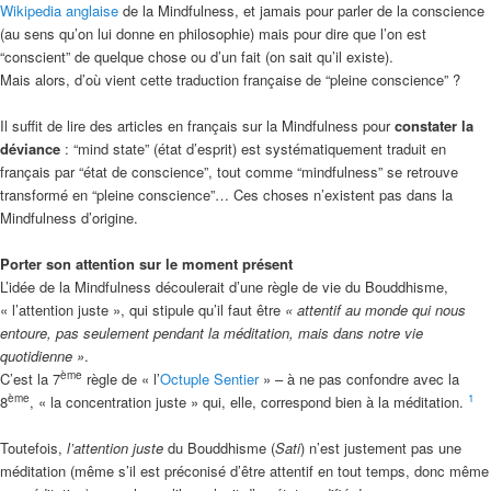
Wikipedia anglaise
de la Mindfulness, et jamais pour parler de la conscience
(au sens qu’on lui donne en philosophie) mais pour dire que l’on est
“conscient” de quelque chose ou d’un fait (on sait qu’il existe).
Mais alors, d’où vient cette traduction française de “pleine conscience” ?
Il suffit de lire des articles en français sur la Mindfulness pour
constater la
déviance
: “mind state” (état d’esprit) est systématiquement traduit en
français par “état de conscience”, tout comme “mindfulness” se retrouve
transformé en “pleine conscience”… Ces choses n’existent pas dans la
Mindfulness d’origine.
Porter son attention sur le moment présent
L’idée de la Mindfulness découlerait d’une règle de vie du Bouddhisme,
« l’attention juste », qui stipule qu’il faut être
« attentif au monde qui nous
entoure, pas seulement pendant la méditation, mais dans notre vie
quotidienne »
.
ème
C’est la 7
règle de « l’
Octuple Sentier
» – à ne pas confondre avec la
ème
1
8
, « la concentration juste » qui, elle, correspond bien à la méditation.
Toutefois,
l’attention juste
du Bouddhisme (
Sati
) n’est justement pas une
méditation (même s’il est préconisé d’être attentif en tout temps, donc même