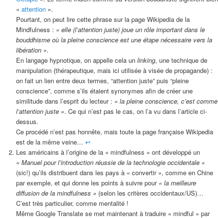
«
attention
».
Pourtant, on peut lire cette phrase sur la page Wikipedia de la
Mindfulness :
« elle (l’attention juste) joue un rôle important dans le
bouddhisme où la pleine conscience est une étape nécessaire vers la
libération »
.
En langage hypnotique, on appelle cela un
linking
, une technique de
manipulation (thérapeutique, mais ici utilisée à visée de propagande) :
on fait un lien entre deux termes, “attention juste” puis “pleine
conscience”, comme s’ils étaient synonymes afin de créer une
similitude dans l’esprit du lecteur :
« la pleine conscience, c’est comme
l’attention juste »
. Ce qui n’est pas le cas, on l’a vu dans l’article ci-
dessus.
Ce procédé n’est pas honnête, mais toute la page française Wikipedia
est de la même veine…
↩︎
Les américains à l’origine de la « mindfulness » ont développé un
« Manuel pour l’introduction réussie de la technologie occidentale »
(sic!) qu’ils distribuent dans les pays à « convertir », comme en Chine
par exemple, et qui donne les points à suivre pour
« la meilleure
diffusion de la mindfulness »
(selon les critères occidentaux/US)…
C’est très particulier, comme mentalité !
Même Google Translate se met maintenant à traduire « mindful » par