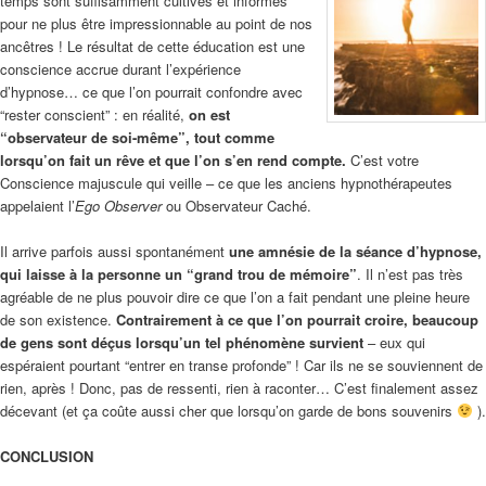
temps sont suffisamment cultivés et informés
pour ne plus être impressionnable au point de nos
ancêtres ! Le résultat de cette éducation est une
conscience accrue durant l’expérience
d’hypnose… ce que l’on pourrait confondre avec
“rester conscient” : en réalité,
on est
“observateur de soi-même”, tout comme
lorsqu’on fait un rêve et que l’on s’en rend compte.
C’est votre
Conscience majuscule qui veille – ce que les anciens hypnothérapeutes
appelaient l’
Ego Observer
ou Observateur Caché.
Il arrive parfois aussi spontanément
une
amnésie de la séance d’hypnose,
qui laisse à la personne un “grand trou de mémoire”
. Il n’est pas très
agréable de ne plus pouvoir dire ce que l’on a fait pendant une pleine heure
de son existence.
Contrairement à ce que l’on pourrait croire, beaucoup
de gens sont déçus lorsqu’un tel phénomène survient
– eux qui
espéraient pourtant “entrer en transe profonde” ! Car ils ne se souviennent de
rien, après ! Donc, pas de ressenti, rien à raconter… C’est finalement assez
décevant (et ça coûte aussi cher que lorsqu’on garde de bons souvenirs
).
CONCLUSION