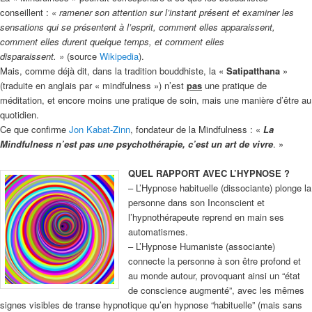
conseillent :
« ramener son attention sur l’instant présent et examiner les
sensations qui se présentent à l’esprit, comment elles apparaissent,
comment elles durent quelque temps, et comment elles
disparaissent. »
(source
Wikipedia
).
Mais, comme déjà dit, dans la tradition bouddhiste, la «
Satipatthana
»
(traduite en anglais par « mindfulness ») n’est
pas
une pratique de
méditation, et encore moins une pratique de soin, mais une manière d’être au
quotidien.
Ce que confirme
Jon Kabat-Zinn
, fondateur de la Mindfulness : «
La
Mindfulness n’est pas une psychothérapie, c’est un art de vivre
. »
QUEL RAPPORT AVEC L’HYPNOSE ?
– L’Hypnose habituelle (dissociante) plonge la
personne dans son Inconscient et
l’hypnothérapeute reprend en main ses
automatismes.
– L’Hypnose Humaniste (associante)
connecte la personne à son être profond et
au monde autour, provoquant ainsi un “état
de conscience augmenté”, avec les mêmes
signes visibles de transe hypnotique qu’en hypnose “habituelle” (mais sans