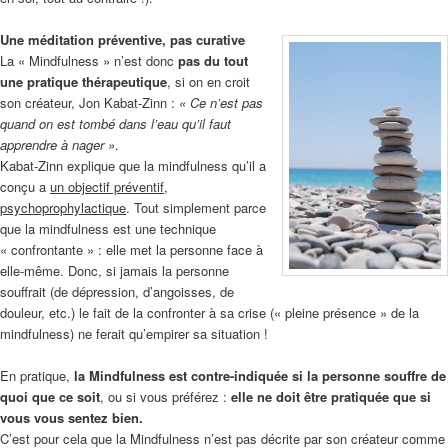
Une méditation préventive, pas curative
La « Mindfulness » n’est donc
pas du tout
une pratique thérapeutique
, si on en croit
son créateur, Jon Kabat-Zinn :
« Ce n’est pas
quand on est tombé dans l’eau qu’il faut
apprendre à nager »
.
Kabat-Zinn explique que la mindfulness qu’il a
conçu a
un objectif préventif,
psychoprophylactique
. Tout simplement parce
que la mindfulness est une technique
« confrontante » : elle met la personne face à
elle-même. Donc, si jamais la personne
souffrait (de dépression, d’angoisses, de
douleur, etc.) le fait de la confronter à sa crise (« pleine présence » de la
mindfulness) ne ferait qu’empirer sa situation !
En pratique,
la Mindfulness est contre-indiquée si la personne souffre de
quoi que ce soit
, ou si vous préférez :
elle ne doit être pratiquée que si
vous vous sentez bien.
C’est pour cela que la Mindfulness n’est pas décrite par son créateur comme