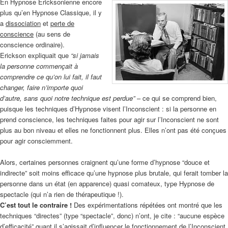
En Hypnose Ericksonienne encore
plus qu’en Hypnose Classique, il y
a
dissociation
et
perte de
conscience
(au sens de
conscience ordinaire).
Erickson expliquait que
“si jamais
la personne commençait à
comprendre ce qu’on lui fait, il faut
changer, faire n’importe quoi
d’autre, sans quoi notre technique est perdue”
– ce qui se comprend bien,
puisque les techniques d’Hypnose visent l’Inconscient : si la personne en
prend conscience, les techniques faites pour agir sur l’Inconscient ne sont
plus au bon niveau et elles ne fonctionnent plus. Elles n’ont pas été conçues
pour agir consciemment.
Alors, certaines personnes craignent qu’une forme d’hypnose “douce et
indirecte” soit moins efficace qu’une hypnose plus brutale, qui ferait tomber la
personne dans un état (en apparence) quasi comateux, type Hypnose de
spectacle (qui n’a rien de thérapeutique !).
C’est tout le contraire !
Des expérimentations répétées ont montré que les
techniques “directes” (type “spectacle”, donc) n’ont, je cite : “aucune espèce
d’efficacité” quant il s’agissait d’influencer le fonctionnement de l’Inconscient.