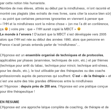
par cette notion très humaniste.
Nombre de mes élèves, attirés au début par la mindfulness, m’ont raconté et
montré ces plagiats (des extraits de mes livres, sans citer la source bien sûr)
– au point que certaines personnes ignorantes en viennent à penser que
« l’HH et la mindfulness sont la même chose » (on me l’a dit en conférence,
ça
) voire pire : que « l’HH aurait copié la MBCT »
Le monde à l’envers !
D’autant que la MBCT s’est développée vers 2005
alors que l’HH est née au début des années 1990, alors que personne en
France n’avait jamais entendu parler de “mindfulness”…
L’Hypnose est un
ensemble organisé de techniques et de protocoles
,
applicables par phases (anamnèse, techniques de soin, etc.) et par thèmes
(technique pour arrêt du tabac, technique pour mincir, technique anti-stress,
pour les deuils, etc.), le tout utilisable par des thérapeutes ou des coachs
professionnels auprès de personnes qui souffrent.
C’est « de la thérapie »
et
c’est une autre des très grandes différences entre la mindfulness
et l’Hypnose :
depuis près de 200 ans
, l’Hypnose est une pratique conçue
pour être thérapeutique !
EN RESUME
L’Hypnose est une approche laïque complète de coaching, de thérapie et de