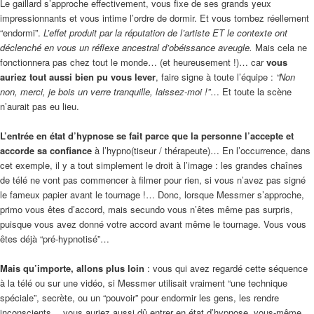
Le gaillard s’approche effectivement, vous fixe de ses grands yeux
impressionnants et vous intime l’ordre de dormir. Et vous tombez réellement
“endormi”.
L’effet produit par la réputation de l’artiste ET le contexte ont
déclenché en vous un réflexe ancestral d’obéissance aveugle.
Mais cela ne
fonctionnera pas chez tout le monde… (et heureusement !)… car
vous
auriez tout aussi bien pu vous lever
, faire signe à toute l’équipe :
“Non
non, merci, je bois un verre tranquille, laissez-moi !”
… Et toute la scène
n’aurait pas eu lieu.
L’entrée en état d’hypnose se fait parce que la personne l’accepte et
accorde sa confiance
à l’hypno(tiseur / thérapeute)… En l’occurrence, dans
cet exemple, il y a tout simplement le droit à l’image : les grandes chaînes
de télé ne vont pas commencer à filmer pour rien, si vous n’avez pas signé
le fameux papier avant le tournage !… Donc, lorsque Messmer s’approche,
primo vous êtes d’accord, mais secundo vous n’êtes même pas surpris,
puisque vous avez donné votre accord avant même le tournage. Vous vous
êtes déjà “pré-hypnotisé”…
Mais qu’importe, allons plus loin
: vous qui avez regardé cette séquence
à la télé ou sur une vidéo, si Messmer utilisait vraiment “une technique
spéciale”, secrète, ou un “pouvoir” pour endormir les gens, les rendre
inconscients… vous auriez aussi dû entrer en état d’hypnose, vous-même,