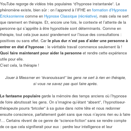
YouTube regorge de vidéos très populaires “d’hypnose instantanée”. Le
phénomène existe, bien sûr : on l’apprend à l’IFHE en
formation d’Hypnose
Ericksonienne
comme en
Hypnose Classique (récréative)
, mais cela ne sert
que rarement en thérapie. Et, encore une fois, le contexte et l’attente de la
personne qui s’apprête à être hypnotisée sont déterminants. Comme en
thérapie, tout cela joue aussi grandement sur l’issue des consultations :
positives ou sans effet. Car
le plus dur n’est pas d’aider une personne à
entrer en état d’hypnose
: le véritable travail commence seulement là !
Quoi faire maintenant pour aider la personne
et rendre cette expérience
utile pour elle.
C’est cela, la thérapie !
Jouer à Messmer en “évanouissant” les gens ne sert à rien en thérapie,
si vous ne savez pas quoi faire après.
Le fantasme populaire
garde la mémoire des temps anciens où l’hypnose
de foire abrutissait les gens. On s’imagine qu’étant “absent”, l’hypnotiseur-
thérapeute pourra “bricoler” à sa guise dans notre tête et nous redonner
ensuite conscience, parfaitement guéri sans que nous n’ayons rien eu à faire
!… Certains rêvent de ce genre de “science-fiction” sans se rendre compte
de ce que cela signifierait pour eux : perdre leur intelligence et leur