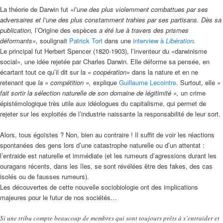
La théorie de Darwin fut
«l’une des plus violemment combattues par ses
adversaires et l’une des plus constamment trahies par ses partisans. Dès sa
publication,
l’Origine des espèces
a été lue à travers des prismes
déformants»,
soulignait
Patrick Tort
dans une
interview à
Libération
.
Le principal fut Herbert Spencer (1820-1903), l’inventeur du «darwinisme
social», une idée rejetée par Charles Darwin. Elle déforme sa pensée, en
écartant tout ce qu’il dit sur la
« coopération»
dans la nature et en ne
retenant que
la « compétition »,
explique
Guillaume Lecointre
. Surtout, elle
«
fait sortir la sélection naturelle de son domaine de légitimité »,
un crime
épistémologique très utile aux idéologues du capitalisme, qui permet de
rejeter sur les exploités de l’industrie naissante la responsabilité de leur sort.
Alors, tous égoïstes ? Non, bien au contraire ! Il suffit de voir les réactions
spontanées des gens lors d’une catastrophe naturelle ou d’un attentat :
l’entraide est naturelle et immédiate (et les rumeurs d’agressions durant les
ouragans récents, dans les îles, se sont révélées être des fakes, des cas
isolés ou de fausses rumeurs).
Les découvertes de cette nouvelle sociobiologie ont des implications
majeures pour le futur de nos sociétés…
Si une tribu compte beaucoup de membres qui sont toujours prêts à s’entraider et