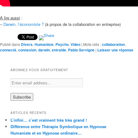
A lire aussi
:
–
Darwin, l’économiste ?
(à propos de la collaboration en entreprise)
Publié dans
Divers
,
Humaniste
,
Psycho
,
Video
|
Mots-clés :
collaboration
,
connecté
,
connexion
,
darwin
,
entraide
,
Pablo Servigne
|
Laisser une réponse
ABONNEZ-VOUS GRATUITEMENT
ARTICLES RÉCENTS
L’infini… c’est vraiment très très grand !
Différence entre Thérapie Symbolique en Hypnose
Humaniste et en Hypnose ordinaire…