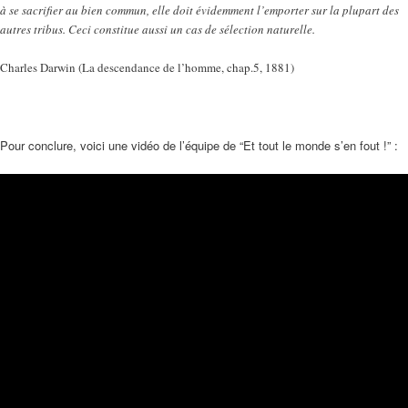
à se sacrifier au bien commun, elle doit évidemment l’emporter sur la plupart des
autres tribus. Ceci constitue aussi un cas de sélection naturelle.
Charles Darwin (La descendance de l’homme, chap.5, 1881)
Pour conclure, voici une vidéo de l’équipe de “Et tout le monde s’en fout !” :