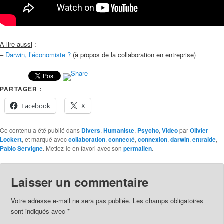
A lire aussi
:
–
Darwin, l’économiste ?
(à propos de la collaboration en entreprise)
PARTAGER :
Facebook
X
Ce contenu a été publié dans
Divers
,
Humaniste
,
Psycho
,
Video
par
Olivier
Lockert
, et marqué avec
collaboration
,
connecté
,
connexion
,
darwin
,
entraide
,
Pablo Servigne
. Mettez-le en favori avec son
permalien
.
Laisser un commentaire
Votre adresse e-mail ne sera pas publiée.
Les champs obligatoires
sont indiqués avec
*