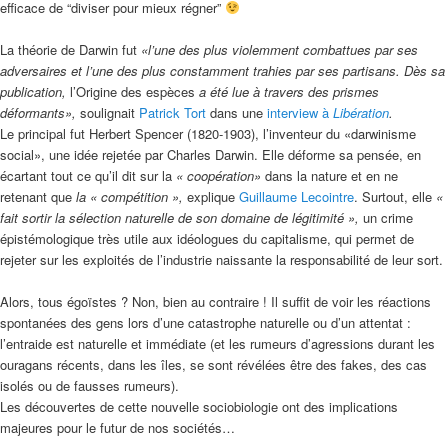
efficace de “diviser pour mieux régner”
La théorie de Darwin fut
«l’une des plus violemment combattues par ses
adversaires et l’une des plus constamment trahies par ses partisans. Dès sa
publication,
l’Origine des espèces
a été lue à travers des prismes
déformants»,
soulignait
Patrick Tort
dans une
interview à
Libération
.
Le principal fut Herbert Spencer (1820-1903), l’inventeur du «darwinisme
social», une idée rejetée par Charles Darwin. Elle déforme sa pensée, en
écartant tout ce qu’il dit sur la
« coopération»
dans la nature et en ne
retenant que
la « compétition »,
explique
Guillaume Lecointre
. Surtout, elle
«
fait sortir la sélection naturelle de son domaine de légitimité »,
un crime
épistémologique très utile aux idéologues du capitalisme, qui permet de
rejeter sur les exploités de l’industrie naissante la responsabilité de leur sort.
Alors, tous égoïstes ? Non, bien au contraire ! Il suffit de voir les réactions
spontanées des gens lors d’une catastrophe naturelle ou d’un attentat :
l’entraide est naturelle et immédiate (et les rumeurs d’agressions durant les
ouragans récents, dans les îles, se sont révélées être des fakes, des cas
isolés ou de fausses rumeurs).
Les découvertes de cette nouvelle sociobiologie ont des implications
majeures pour le futur de nos sociétés…