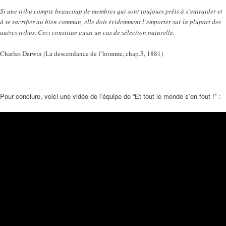
Si une tribu compte beaucoup de membres qui sont toujours prêts à s’entraider et
à se sacrifier au bien commun, elle doit évidemment l’emporter sur la plupart des
autres tribus. Ceci constitue aussi un cas de sélection naturelle.
Charles Darwin (La descendance de l’homme, chap.5, 1881)
Pour conclure, voici une vidéo de l’équipe de “Et tout le monde s’en fout !” :