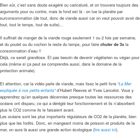
Bien sûr, c’est sans doute exagéré ou caricaturé, et on trouvera toujours des
arguments pour ou contre, mais le fond est là : on tue la planète par
surconsommation (de tout, donc de viande aussi car on veut pouvoir avoir de
tout, tout le temps, tout de suite)…
Il suffirait de manger de la viande rouge seulement 1 ou 2 fois par semaine,
et du poulet ou du cochon le reste du temps, pour faire
chuter de 3x
la
consommation d’eau !!
Déjà, ce serait grandiose. Et pas besoin de devenir végétarien ou végan pour
cela (même si ça peut se comprendre aussi, dans le domaine de la
protection animale).
Et attention, car la vidéo parle de viande, mais lisez le petit livre
“
La Mer
expliquée à nos petits-enfants
“
d’Hubert Reeves et Yves Lancelot. Vous y
apprendrez qu’en quelques décennies presque toutes les ressources des
océans ont disparu, ce qui a déréglé leur fonctionnement et ils n’absorbent
plus le CO2 comme ils le faisaient avant.
Les océans sont les plus importants régulateurs de CO2 de la planète, bien
plus que les forêts. Donc, en mangeant moins de poisson et produits de la
mer, on aura là aussi une grande action écologique (
lire aussi ici
).