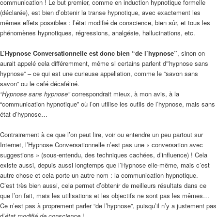
communication ! Le but premier, comme en induction hypnotique formelle
(déclarée), est bien d’obtenir la transe hypnotique, avec exactement les
mêmes effets possibles : l’état modifié de conscience, bien sûr, et tous les
phénomènes hypnotiques, régressions, analgésie, hallucinations, etc.
L’Hypnose Conversationnelle est donc bien “de l’hypnose”
, sinon on
aurait appelé cela différemment, même si certains parlent d'”hypnose sans
hypnose” – ce qui est une curieuse appellation, comme le “savon sans
savon” ou le café décaféiné.
“Hypnose sans hypnose”
correspondrait mieux, à mon avis, à la
“communication hypnotique” où l’on utilise les outils de l’hypnose, mais sans
état d’hypnose…
Contrairement à ce que l’on peut lire, voir ou entendre un peu partout sur
Internet, l’Hypnose Conversationnelle n’est pas une « conversation avec
suggestions » (sous-entendu, des techniques cachées, d’influence) ! Cela
existe aussi, depuis aussi longtemps que l’Hypnose elle-même, mais c’est
autre chose et cela porte un autre nom : la communication hypnotique.
C’est très bien aussi, cela permet d’obtenir de meilleurs résultats dans ce
que l’on fait, mais les utilisations et les objectifs ne sont pas les mêmes…
Ce n’est pas à proprement parler “de l’hypnose”, puisqu’il n’y a justement pas
d’
état modifié de conscience
!