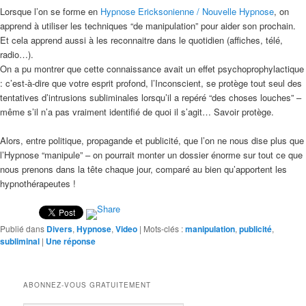
Lorsque l’on se forme en
Hypnose Ericksonienne / Nouvelle Hypnose
, on
apprend à utiliser les techniques “de manipulation” pour aider son prochain.
Et cela apprend aussi à les reconnaitre dans le quotidien (affiches, télé,
radio…).
On a pu montrer que cette connaissance avait un effet psychoprophylactique
: c’est-à-dire que votre esprit profond, l’Inconscient, se protège tout seul des
tentatives d’intrusions subliminales lorsqu’il a repéré “des choses louches” –
même s’il n’a pas vraiment identifié de quoi il s’agit… Savoir protège.
Alors, entre politique, propagande et publicité, que l’on ne nous dise plus que
l’Hypnose “manipule” – on pourrait monter un dossier énorme sur tout ce que
nous prenons dans la tête chaque jour, comparé au bien qu’apportent les
hypnothérapeutes !
Publié dans
Divers
,
Hypnose
,
Video
|
Mots-clés :
manipulation
,
publicité
,
subliminal
|
Une
réponse
ABONNEZ-VOUS GRATUITEMENT