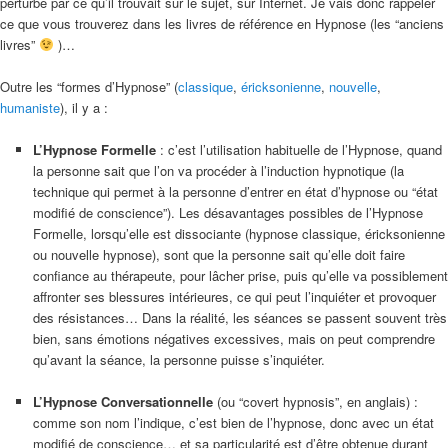
perturbé par ce qu’il trouvait sur le sujet, sur Internet. Je vais donc rappeler
ce que vous trouverez dans les livres de référence en Hypnose (les “anciens
livres”
)…
Outre les “formes d’Hypnose” (
classique
,
éricksonienne
,
nouvelle
,
humaniste
), il y a :
L’Hypnose Formelle
: c’est l’utilisation habituelle de l’Hypnose, quand
la personne sait que l’on va procéder à l’induction hypnotique (la
technique qui permet à la personne d’entrer en état d’hypnose ou “état
modifié de conscience”). Les désavantages possibles de l’Hypnose
Formelle, lorsqu’elle est dissociante (hypnose classique, éricksonienne
ou nouvelle hypnose), sont que la personne sait qu’elle doit faire
confiance au thérapeute, pour lâcher prise, puis qu’elle va possiblement
affronter ses blessures intérieures, ce qui peut l’inquiéter et provoquer
des résistances… Dans la réalité, les séances se passent souvent très
bien, sans émotions négatives excessives, mais on peut comprendre
qu’avant la séance, la personne puisse s’inquiéter.
–
L’Hypnose Conversationnelle
(ou “covert hypnosis”, en anglais) :
comme son nom l’indique, c’est bien de l’hypnose, donc avec un état
modifié de conscience… et sa particularité est d’être obtenue durant