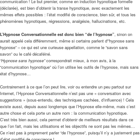
communication ! Le but premier, comme en induction hypnotique formelle
(déclarée), est bien d’obtenir la transe hypnotique, avec exactement les
mêmes effets possibles : l’état modifié de conscience, bien sûr, et tous les
phénomènes hypnotiques, régressions, analgésie, hallucinations, etc.
L’Hypnose Conversationnelle est donc bien “de l’hypnose”
, sinon on
aurait appelé cela différemment, même si certains parlent d'”hypnose sans
hypnose” – ce qui est une curieuse appellation, comme le “savon sans
savon” ou le café décaféiné.
“Hypnose sans hypnose”
correspondrait mieux, à mon avis, à la
“communication hypnotique” où l’on utilise les outils de l’hypnose, mais sans
état d’hypnose…
Contrairement à ce que l’on peut lire, voir ou entendre un peu partout sur
Internet, l’Hypnose Conversationnelle n’est pas une « conversation avec
suggestions » (sous-entendu, des techniques cachées, d’influence) ! Cela
existe aussi, depuis aussi longtemps que l’Hypnose elle-même, mais c’est
autre chose et cela porte un autre nom : la communication hypnotique.
C’est très bien aussi, cela permet d’obtenir de meilleurs résultats dans ce
que l’on fait, mais les utilisations et les objectifs ne sont pas les mêmes…
Ce n’est pas à proprement parler “de l’hypnose”, puisqu’il n’y a justement pas
d’
état modifié de conscience
!