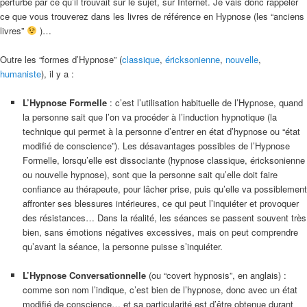
perturbé par ce qu’il trouvait sur le sujet, sur Internet. Je vais donc rappeler
ce que vous trouverez dans les livres de référence en Hypnose (les “anciens
livres”
)…
Outre les “formes d’Hypnose” (
classique
,
éricksonienne
,
nouvelle
,
humaniste
), il y a :
L’Hypnose Formelle
: c’est l’utilisation habituelle de l’Hypnose, quand
la personne sait que l’on va procéder à l’induction hypnotique (la
technique qui permet à la personne d’entrer en état d’hypnose ou “état
modifié de conscience”). Les désavantages possibles de l’Hypnose
Formelle, lorsqu’elle est dissociante (hypnose classique, éricksonienne
ou nouvelle hypnose), sont que la personne sait qu’elle doit faire
confiance au thérapeute, pour lâcher prise, puis qu’elle va possiblement
affronter ses blessures intérieures, ce qui peut l’inquiéter et provoquer
des résistances… Dans la réalité, les séances se passent souvent très
bien, sans émotions négatives excessives, mais on peut comprendre
qu’avant la séance, la personne puisse s’inquiéter.
–
L’Hypnose Conversationnelle
(ou “covert hypnosis”, en anglais) :
comme son nom l’indique, c’est bien de l’hypnose, donc avec un état
modifié de conscience… et sa particularité est d’être obtenue durant