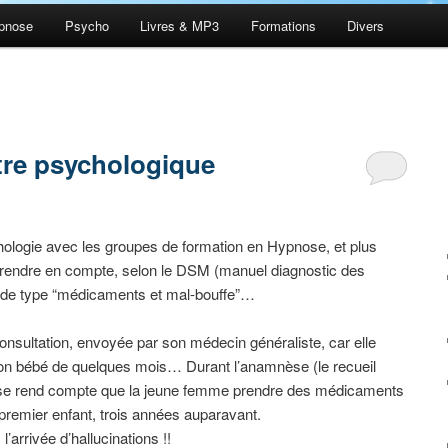
pnose
Psycho
Livres & MP3
Formations
Divers
être psychologique
ologie avec les groupes de formation en Hypnose, et plus
prendre en compte, selon le DSM (manuel diagnostic des
 de type “médicaments et mal-bouffe”…
nsultation, envoyée par son médecin généraliste, car elle
on bébé de quelques mois… Durant l’anamnèse (le recueil
ute se rend compte que la jeune femme prendre des médicaments
 premier enfant, trois années auparavant.
arrivée d’hallucinations !!