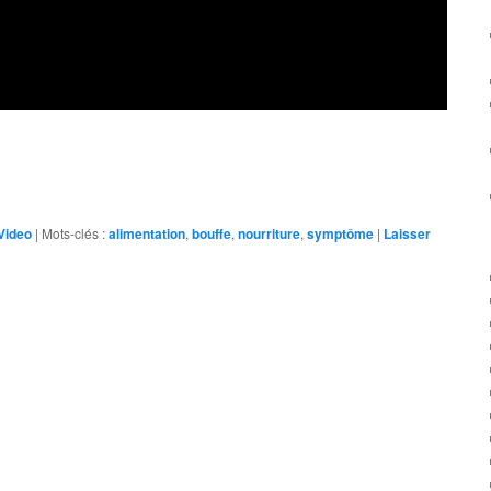
Video
|
Mots-clés :
alimentation
,
bouffe
,
nourriture
,
symptôme
|
Laisser