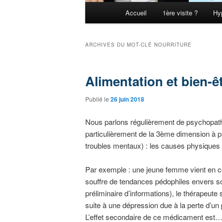
Menu principal
Accueil
1ère visite ?
Hy
Aller au contenu principal
Aller au contenu secondaire
ARCHIVES DU MOT-CLÉ
NOURRITURE
Alimentation et bien-
Publié le
26 juin 2018
Nous parlons régulièrement de psychopath
particulièrement de la 3ème dimension à 
troubles mentaux) : les causes physiques
Par exemple : une jeune femme vient en co
souffre de tendances pédophiles envers s
préliminaire d’informations), le thérape
suite à une dépression due à la perte d’un
L’effet secondaire de ce médicament est… l’