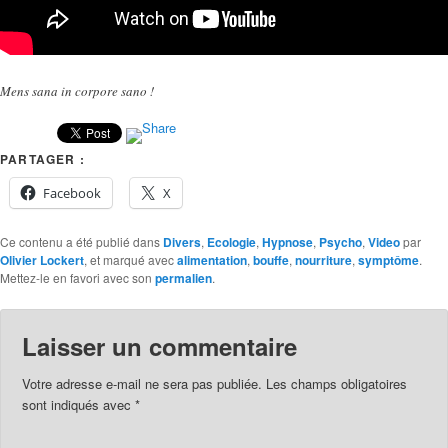
Mens sana in corpore sano !
PARTAGER :
Facebook
X
Ce contenu a été publié dans
Divers
,
Ecologie
,
Hypnose
,
Psycho
,
Video
par
Olivier Lockert
, et marqué avec
alimentation
,
bouffe
,
nourriture
,
symptôme
.
Mettez-le en favori avec son
permalien
.
Laisser un commentaire
Votre adresse e-mail ne sera pas publiée.
Les champs obligatoires
sont indiqués avec
*