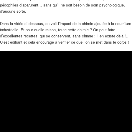
pédophiles disparurent… sans qu’il ne soit besoin de soin psychologique,
d’aucune sorte.
Dans la vidéo ci-dessous, on voit l’impact de la chimie ajoutée à la nourriture
industrielle. Et pour quelle raison, toute cette chimie ? On peut faire
d’excellentes recettes, qui se conservent, sans chimie : il en existe déjà !…
C’est édifiant et cela encourage à vérifier ce que l’on se met dans le corps !