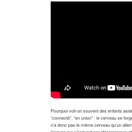
Pourquoi voit-on souvent des enfants asiati
“connecté”, “en union” : le cerveau se for
n’a donc pas le même cerveau qu’un allema
langues qui s’écrivent par idéogrammes obl