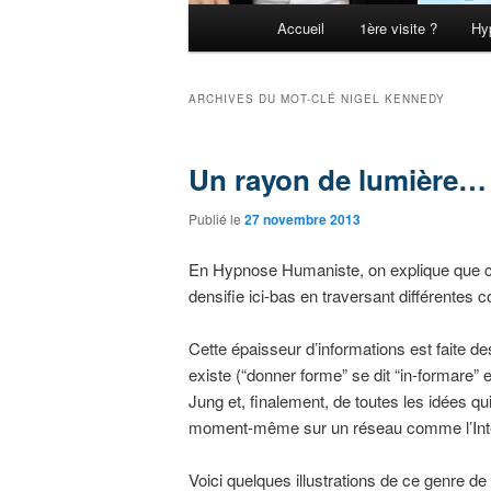
Menu principal
Accueil
1ère visite ?
Hy
Aller au contenu principal
Aller au contenu secondaire
ARCHIVES DU MOT-CLÉ
NIGEL KENNEDY
Un rayon de lumière…
Publié le
27 novembre 2013
En Hypnose Humaniste, on explique que c
densifie ici-bas en traversant différentes c
Cette épaisseur d’informations est faite 
existe (“donner forme” se dit “in-formare” e
Jung et, finalement, de toutes les idées 
moment-même sur un réseau comme l’Inte
Voici quelques illustrations de ce genre de