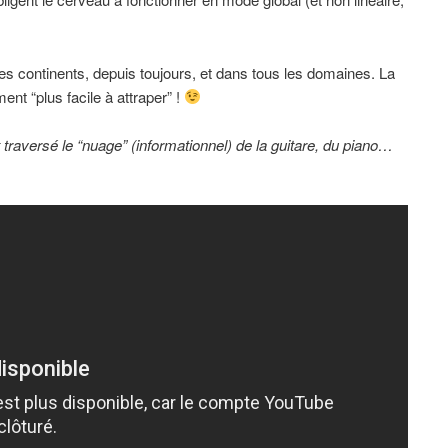
 continents, depuis toujours, et dans tous les domaines. La
ent “plus facile à attraper” !
traversé le “nuage” (informationnel) de la guitare, du piano…