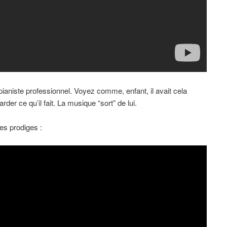
ianiste professionnel. Voyez comme, enfant, il avait cela
der ce qu’il fait. La musique “sort” de lui.
ces prodiges :