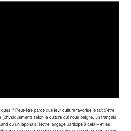
ques ? Peut-être parce que leur culture favorise le fait d’être
ge (physiquement) selon la culture qui nous baigne, un français
nd ou un japonais. Notre langage participe à cela – et les
igent le cerveau à fonctionner en mode global (et non linéaire,