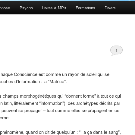
pnose
Psycho
Livres & MP3
Formations
Divers
1
haque Conscience est comme un rayon de soleil qui se
ouches d’Information : la “Matrice”.
des champs morphogénétiques qui “donnent forme” à tout ce qui
n latin, littéralement “information”), des archétypes décrits par
qui peuvent se propager – tout comme elles se propagent en ce
rnet.
 phénomène, quand on dit de quelqu’un : “il a ça dans le sang”,