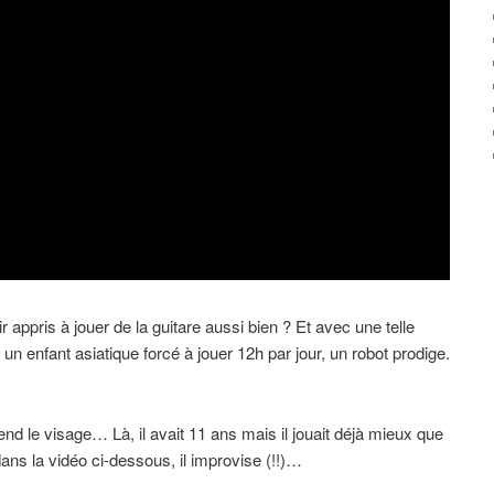
 appris à jouer de la guitare aussi bien ? Et avec une telle
nfant asiatique forcé à jouer 12h par jour, un robot prodige.
tend le visage… Là, il avait 11 ans mais il jouait déjà mieux que
ans la vidéo ci-dessous, il improvise (!!)…