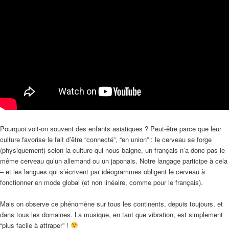
Pourquoi voit-on souvent des enfants asiatiques ? Peut-être parce que leur
culture favorise le fait d’être “connecté”, “en union” : le cerveau se forge
(physiquement) selon la culture qui nous baigne, un français n’a donc pas le
même cerveau qu’un allemand ou un japonais. Notre langage participe à cela
– et les langues qui s’écrivent par idéogrammes obligent le cerveau à
fonctionner en mode global (et non linéaire, comme pour le français).
Mais on observe ce phénomène sur tous les continents, depuis toujours, et
dans tous les domaines. La musique, en tant que vibration, est simplement
“plus facile à attraper” !