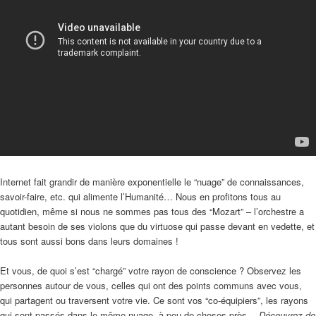
Internet fait grandir de manière exponentielle le “nuage” de connaissances,
savoir-faire, etc. qui alimente l’Humanité… Nous en profitons tous au
quotidien, même si nous ne sommes pas tous des “Mozart” – l’orchestre a
autant besoin de ses violons que du virtuose qui passe devant en vedette, et
tous sont aussi bons dans leurs domaines !
Et vous, de quoi s’est “chargé” votre rayon de conscience ? Observez les
personnes autour de vous, celles qui ont des points communs avec vous,
qui partagent ou traversent votre vie. Ce sont vos “co-équipiers”, les rayons
qui sont passés dans le même nuage, à peu de choses près…
Découvrez de