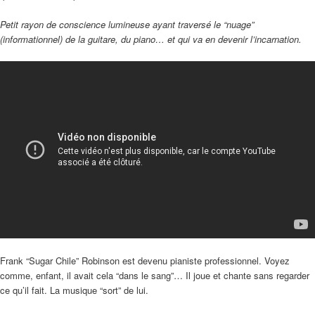
Petit rayon de conscience lumineuse ayant traversé le “nuage”
(informationnel) de la guitare, du piano… et qui va en devenir l’incarnation.
Frank “Sugar Chile” Robinson est devenu pianiste professionnel. Voyez
comme, enfant, il avait cela “dans le sang”… Il joue et chante sans regarder
ce qu’il fait. La musique “sort” de lui.