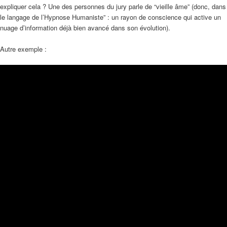
expliquer cela ? Une des personnes du jury parle de “vieille âme” (donc, dans
le langage de l’Hypnose Humaniste” : un rayon de conscience qui active un
nuage d’information déjà bien avancé dans son évolution).
Autre exemple :