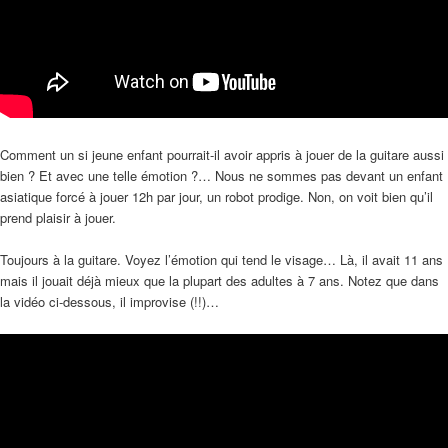
Comment un si jeune enfant pourrait-il avoir appris à jouer de la guitare aussi
bien ? Et avec une telle émotion ?… Nous ne sommes pas devant un enfant
asiatique forcé à jouer 12h par jour, un robot prodige. Non, on voit bien qu’il
prend plaisir à jouer.
Toujours à la guitare. Voyez l’émotion qui tend le visage… Là, il avait 11 ans
mais il jouait déjà mieux que la plupart des adultes à 7 ans. Notez que dans
la vidéo ci-dessous, il improvise (!!)…