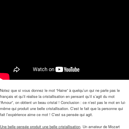
Notez que si vous donnez le mot “Haine” à quelqu’un qui ne parle pas le
français et qu’il réalise la cristallisation en pensant qu’il s’agit du mot
“Amour”, on obtient un beau cristal ! Conclusion : ce n’est pas le mot en lui-
même qui produit une belle cristallisation. C’est le fait que la personne qui
fait l’expérience aime ce mot ! C’est sa pensée qui agit.
Une belle pensée produit une belle cristallisation
. Un amateur de Mozart