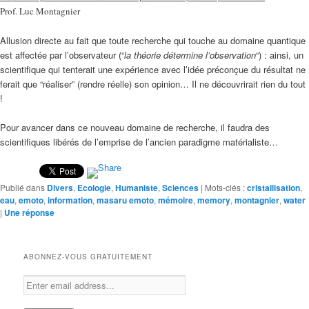
Prof. Luc Montagnier
Allusion directe au fait que toute recherche qui touche au domaine quantique
est affectée par l’observateur (“
la théorie détermine l’observation
“) : ainsi, un
scientifique qui tenterait une expérience avec l’idée préconçue du résultat ne
ferait que “réaliser” (rendre réelle) son opinion… Il ne découvrirait rien du tout
!
Pour avancer dans ce nouveau domaine de recherche, il faudra des
scientifiques libérés de l’emprise de l’ancien paradigme matérialiste…
Publié dans
Divers
,
Ecologie
,
Humaniste
,
Sciences
|
Mots-clés :
cristallisation
,
eau
,
emoto
,
information
,
masaru emoto
,
mémoire
,
memory
,
montagnier
,
water
|
Une
réponse
ABONNEZ-VOUS GRATUITEMENT