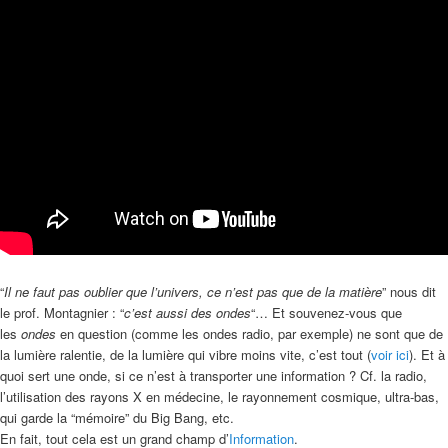
“
Il ne faut pas oublier que l’univers, ce n’est pas que de la matière
” nous dit
le prof. Montagnier : “
c’est aussi des ondes
“… Et souvenez-vous que
les
ondes
en question (comme les ondes radio, par exemple) ne sont que de
la lumière ralentie, de la lumière qui vibre moins vite, c’est tout (
voir ici
). Et à
quoi sert une onde, si ce n’est à transporter une information ? Cf. la radio,
l’utilisation des rayons X en médecine, le rayonnement cosmique, ultra-bas,
qui garde la “mémoire” du Big Bang, etc.
En fait, tout cela est un grand champ d’
Information
.