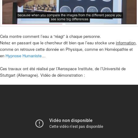
Cela montre comment l’eau a “réagi” à chaque personne.
Notez en passant que le chercheur dit bien que l’eau stocke une
information
,
comme on retrouve cette donnée en Physique, comme en Homéopathie et
en
Hypnose Humaniste
…
Ces travaux ont été réalisé par l’Aerospace Institute, de l’Université de
Stuttgart (Allemagne). Vidéo de démonstration :