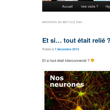
Menu principal
Accueil
1ère visite ?
Hy
Aller au contenu principal
Aller au contenu secondaire
ARCHIVES DU MOT-CLÉ
EAU
Et si… tout était relié 
Publié le
7 décembre 2015
Et si tout était interconnecté ?