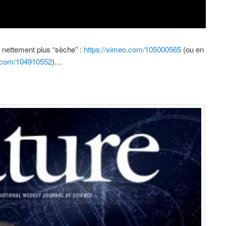
, nettement plus “sèche” :
https://vimeo.com/105000565
(ou en
o.com/104910552
)…