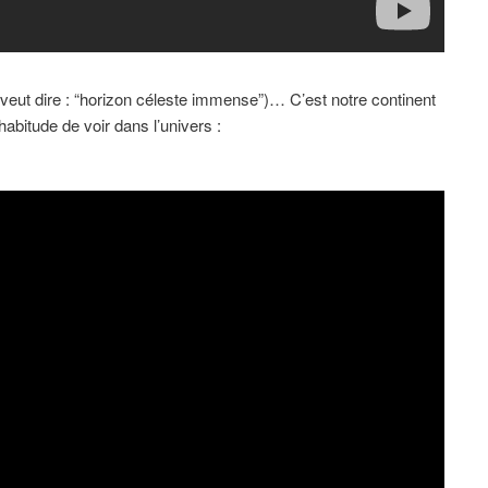
 veut dire : “horizon céleste immense”)… C’est notre continent
habitude de voir dans l’univers :