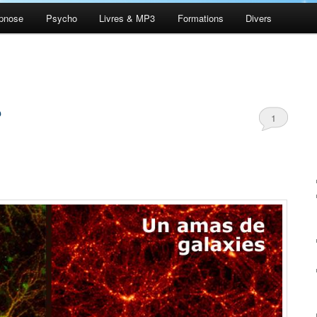
pnose
Psycho
Livres & MP3
Formations
Divers
?
1