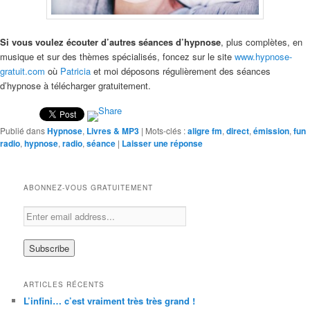
Si vous voulez écouter d’autres séances d’hypnose
, plus complètes, en
musique et sur des thèmes spécialisés, foncez sur le site
www.hypnose-
gratuit.com
où
Patricia
et moi déposons régulièrement des séances
d’hypnose à télécharger gratuitement.
Publié dans
Hypnose
,
Livres & MP3
|
Mots-clés :
aligre fm
,
direct
,
émission
,
fun
radio
,
hypnose
,
radio
,
séance
|
Laisser une réponse
ABONNEZ-VOUS GRATUITEMENT
ARTICLES RÉCENTS
L’infini… c’est vraiment très très grand !