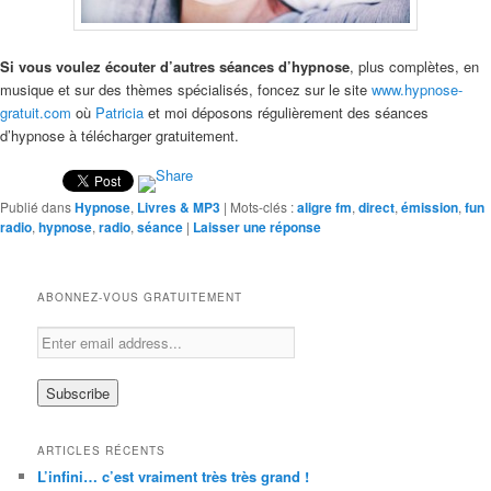
Si vous voulez écouter d’autres séances d’hypnose
, plus complètes, en
musique et sur des thèmes spécialisés, foncez sur le site
www.hypnose-
gratuit.com
où
Patricia
et moi déposons régulièrement des séances
d’hypnose à télécharger gratuitement.
Publié dans
Hypnose
,
Livres & MP3
|
Mots-clés :
aligre fm
,
direct
,
émission
,
fun
radio
,
hypnose
,
radio
,
séance
|
Laisser une réponse
ABONNEZ-VOUS GRATUITEMENT
ARTICLES RÉCENTS
L’infini… c’est vraiment très très grand !