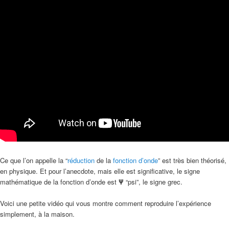
Ce que l’on appelle la “
réduction
de la
fonction d’onde
” est très bien théorisé,
en physique. Et pour l’anecdote, mais elle est significative, le signe
mathématique de la fonction d’onde est
Ψ
“psi”, le signe grec.
Voici une petite vidéo qui vous montre comment reproduire l’expérience
simplement, à la maison.