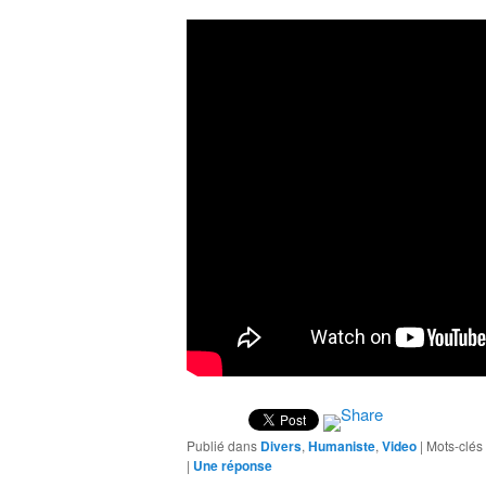
Publié dans
Divers
,
Humaniste
,
Video
|
Mots-clés 
|
Une
réponse