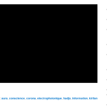
:
aura
,
conscience
,
corona
,
electrophotonique
,
hadjo
,
information
,
kirlian