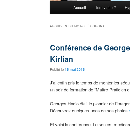
Menu principal
Accueil
1ère visite ?
Hy
Aller au contenu principal
Aller au contenu secondaire
ARCHIVES DU MOT-CLÉ
CORONA
Conférence de George
Kirlian
Publié le
16 mai 2016
J’ai enfin pris le temps de monter les séq
un soir de formation de “Maître-Praticien 
Georges Hadjo était le pionnier de l’image
Découvrez quelques-unes de ses photos
Et voici la conférence. Le son est médiocr