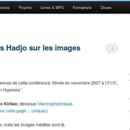
pnose
Psycho
Livres & MP3
Formations
Divers
s Hadjo sur les images
1
uences de cette conférence, filmée en novembre 2007 à l’
IFHE
,
en Hypnose”.
rie
Kirlian
, devenue
l’électrophotonique
.
sur cette page… (cliquez)
.
e, mais les images inédites sont là.