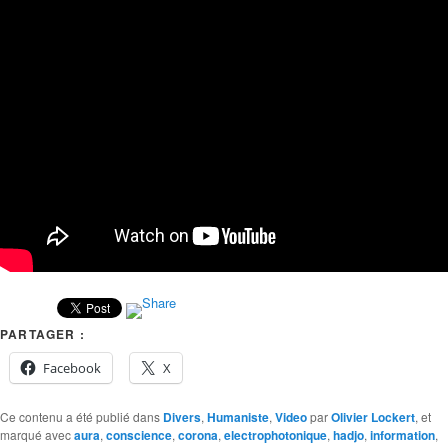
PARTAGER :
Facebook
X
Ce contenu a été publié dans
Divers
,
Humaniste
,
Video
par
Olivier Lockert
, et
marqué avec
aura
,
conscience
,
corona
,
electrophotonique
,
hadjo
,
information
,