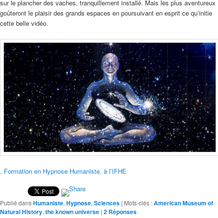
sur le plancher des vaches, tranquillement installé. Mais les plus aventureux
goûteront le plaisir des grands espaces en poursuivant en esprit ce qu’initie
cette belle vidéo.
.
Formation en Hypnose Humaniste, à l’IFHE
Publié dans
Humaniste
,
Hypnose
,
Sciences
|
Mots-clés :
American Museum of
Natural History
,
the known universe
|
2
Réponses