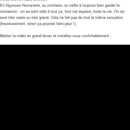
En Hypnose Humaniste, au contraire, on veille à toujours bien garder la
connexion : on se sent relié à tout ça, tout cet espace, toute la vie. On se
sent très vaste ou très grand. Cela ne fait pas du tout le même sensation
(heureusement, sinon ça pourrait faire peur !).
Mettez la vidéo en grand écran et installez-vous confortablement :