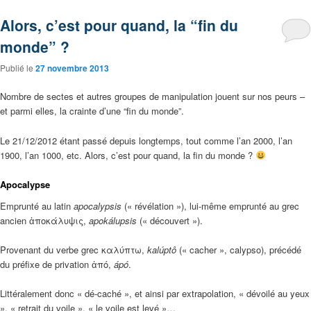
Alors, c’est pour quand, la “fin du
monde” ?
Publié le
27 novembre 2013
Nombre de sectes et autres groupes de manipulation jouent sur nos peurs –
et parmi elles, la crainte d’une “fin du monde”.
Le 21/12/2012 étant passé depuis longtemps, tout comme l’an 2000, l’an
1900, l’an 1000, etc. Alors, c’est pour quand, la fin du monde ?
Apocalypse
Emprunté au latin
apocalypsis
(« révélation »), lui-même emprunté au grec
ancien ἀποκάλυψις,
apokálupsis
(« découvert »).
Provenant du verbe grec καλύπτω,
kalúptô
(« cacher », calypso), précédé
du préfixe de privation ἀπό,
ápó
.
Littéralement donc « dé-caché », et ainsi par extrapolation, « dévoilé au yeux
», « retrait du voile », « le voile est levé »…