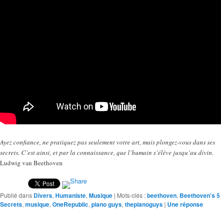
Ayez confiance, ne pratiquez pas seulement votre art, mais plongez-vous dans ses
secrets. C’est ainsi, et par la connaissance, que l’humain s’élève jusqu’au divin.
Ludwig van Beethoven
Publié dans
Divers
,
Humaniste
,
Musique
|
Mots-clés :
beethoven
,
Beethoven's 5
Secrets
,
musique
,
OneRepublic
,
piano guys
,
thepianoguys
|
Une
réponse