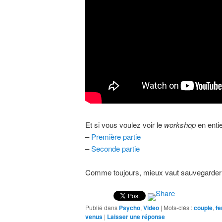
Et si vous voulez voir le
workshop
en entier
–
Première partie
–
Seconde partie
Comme toujours, mieux vaut sauvegarder 
Publié dans
Psycho
,
Video
|
Mots-clés :
couple
,
f
venus
|
Laisser une réponse