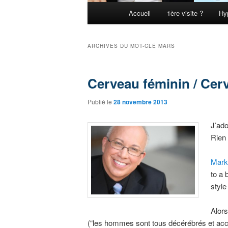
Menu principal
Accueil
1ère visite ?
Hy
Aller au contenu principal
Aller au contenu secondaire
ARCHIVES DU MOT-CLÉ
MARS
Cerveau féminin / Cer
Publié le
28 novembre 2013
J’ad
Rien 
Mark
to a 
styl
Alors
(“les hommes sont tous décérébrés et accr