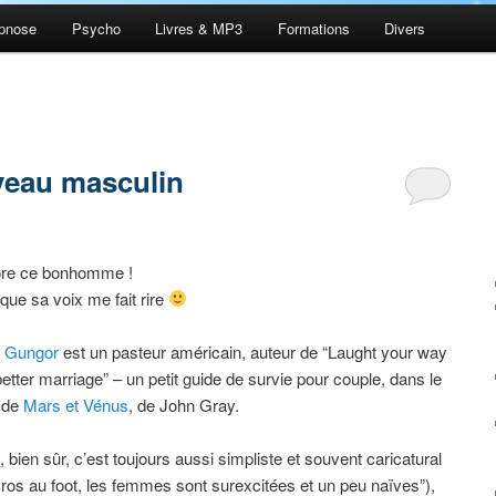
pnose
Psycho
Livres & MP3
Formations
Divers
veau masculin
ore ce bonhomme !
que sa voix me fait rire
 Gungor
est un pasteur américain, auteur de “Laught your way
better marriage” – un petit guide de survie pour couple, dans le
e de
Mars et Vénus
, de John Gray.
, bien sûr, c’est toujours aussi simpliste et souvent caricatural
os au foot, les femmes sont surexcitées et un peu naïves”),