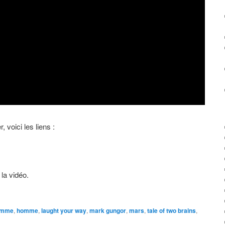
, voici les liens :
la vidéo.
emme
,
homme
,
laught your way
,
mark gungor
,
mars
,
tale of two brains
,