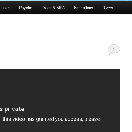
pnose
Psycho
Livres & MP3
Formations
Divers
1