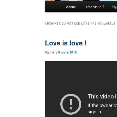
Menu principal
Accueil
1ère visite ?
Hy
Aller au contenu principal
Aller au contenu secondaire
ARCHIVES DU MOT-CLÉ
LOVE HAS NO LABELS
Love is love !
Publié le
9 mars 2015