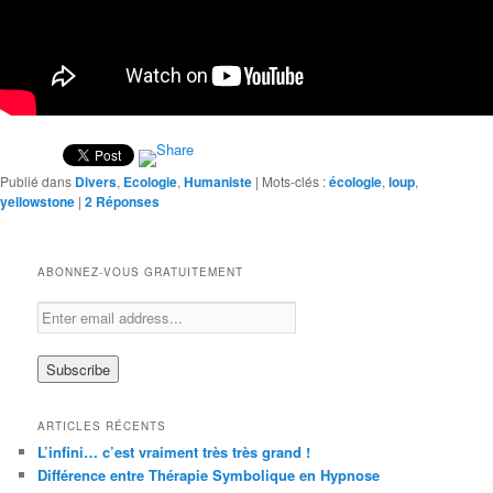
Publié dans
Divers
,
Ecologie
,
Humaniste
|
Mots-clés :
écologie
,
loup
,
yellowstone
|
2
Réponses
ABONNEZ-VOUS GRATUITEMENT
ARTICLES RÉCENTS
L’infini… c’est vraiment très très grand !
Différence entre Thérapie Symbolique en Hypnose