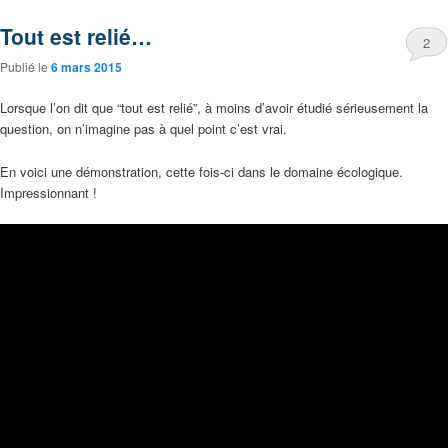
Tout est relié…
2
Publié le
6 mars 2015
Lorsque l’on dit que “tout est relié”, à moins d’avoir étudié sérieusement la
question, on n’imagine pas à quel point c’est vrai.
En voici une démonstration, cette fois-ci dans le domaine écologique.
Impressionnant !