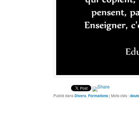
Publié dans
Divers
,
Formations
|
Mots-clés :
dout