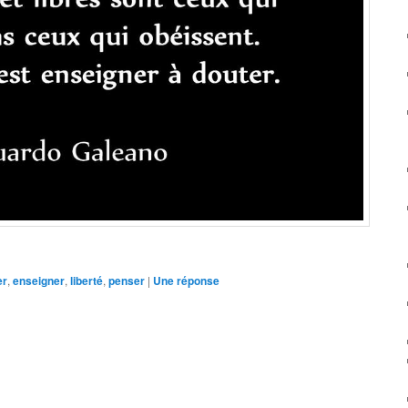
er
,
enseigner
,
liberté
,
penser
|
Une
réponse