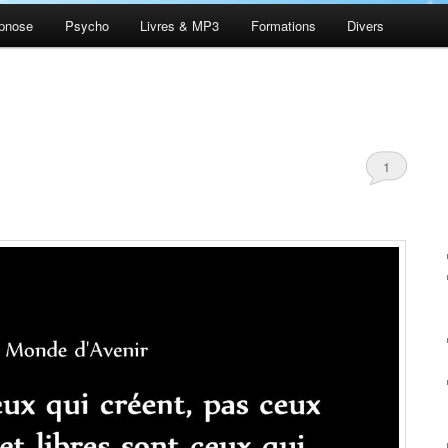
pnose
Psycho
Livres & MP3
Formations
Divers
1