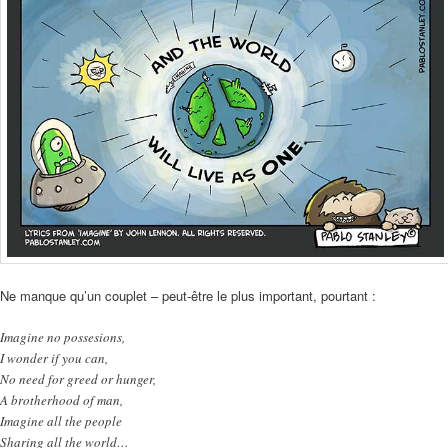
Ne manque qu’un couplet – peut-être le plus important, pourtant :
Imagine no possesions,
I wonder if you can,
No need for greed or hunger,
A brotherhood of man,
Imagine all the people
Sharing all the world…