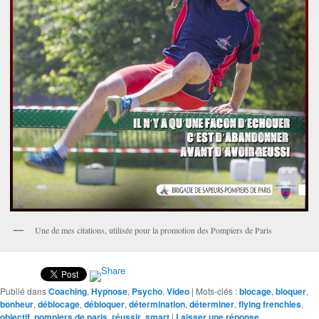
Une de mes citations, utilisée pour la promotion des Pompiers de Paris
Publié dans
Coaching
,
Hypnose
,
Psycho
,
Video
|
Mots-clés :
blocage
,
bloquer
,
bonheur
,
déblocage
,
débloquer
,
détermination
,
déterminer
,
flying frenchies
,
objectif
,
pompiers de paris
,
réussir
,
smart
|
Laisser une réponse