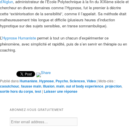
d’Aiglun
, administrateur de l’Ecole Polytechnique à la fin du XIXème siècle et
chercheur en divers domaines comme l’Hypnose, fut le premier à décrire
cette “extériorisation de la sensibilité”, comme il l’appelait. Sa méthode était
malheureusement très longue et difficile (plusieurs heures d’induction
hypnotique sur des sujets sensibles, en transe somnambulique).
L’
Hypnose Humaniste
permet à tout un chacun d’expérimenter ce
phénomène, avec simplicité et rapidité, puis de s’en servir en thérapie ou en
coaching.
Publié dans
Humaniste
,
Hypnose
,
Psycho
,
Sciences
,
Video
|
Mots-clés :
caoutchouc
,
fausse main
,
illusion
,
main
,
out of body experience
,
projection
,
sortie hors du corps
,
test
|
Laisser une réponse
ABONNEZ-VOUS GRATUITEMENT