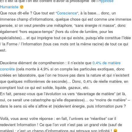
Et c’est là que l’on est content d’avoir la philosophie de l’
Hypnose
Humaniste
Que nous dit-elle ? Que tout est “
Conscience
“, à la base… donc, un
immense champ d’informations, quelque chose qui est comme une immense
pensée, si on veut prendre une métaphore, “sans énergie ni masse”, donc
également “hors espace-temps” (hors du cône de lumière, pour les
spécialistes)… et qui imprègne tout ce qui existe, puisqu’elle constitue l’Idée
/ la Forme / l’Information (tous ces mots ont la même racine) de tout ce qui
est.
Deuxième élément de compréhension : il n’existe que
0,4% de matière
concrète
(cela monte à 4,9% si on compte les particules exotiques, donc
créées en laboratoire, que l’on ne trouve pas dans la nature et qui n’existent
que quelques millionièmes de seconde)… Donc, 0,4% de réelle matière, en
comptant tout ce qui est solide, liquide, gazeux, etc.
En fait, pensez-vous que l’évolution va vers “davantage de matière” (et là,
oui, ce serait une catastrophe qu’elle disparaisse)… ou “moins de matière” –
dans le sens où elle s’affine et (re)devient énergie, puis information pure ?
Voilà, vous avez votre réponse : en fait, l’univers se “néantise” car il
redevient Information ! Ce que l’on voit n’est pas un grand vide (sauf de
matière) : c’est un champ d’informations qui retrouve son infinité !