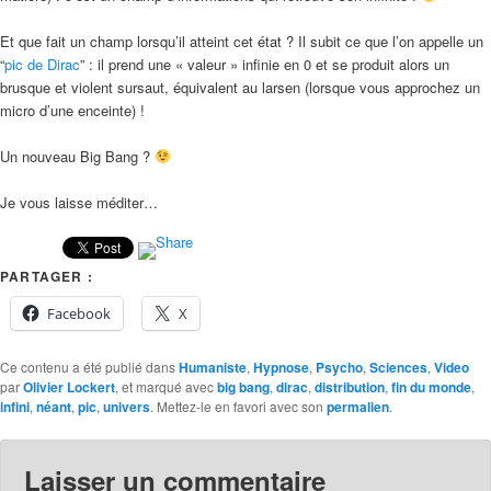
Et que fait un champ lorsqu’il atteint cet état ? Il subit ce que l’on appelle un
“
pic de Dirac
” : il prend une « valeur » infinie en 0 et se produit alors un
brusque et violent sursaut, équivalent au larsen (lorsque vous approchez un
micro d’une enceinte) !
Un nouveau Big Bang ?
Je vous laisse méditer…
PARTAGER :
Facebook
X
Ce contenu a été publié dans
Humaniste
,
Hypnose
,
Psycho
,
Sciences
,
Video
par
Olivier Lockert
, et marqué avec
big bang
,
dirac
,
distribution
,
fin du monde
,
infini
,
néant
,
pic
,
univers
. Mettez-le en favori avec son
permalien
.
Laisser un commentaire