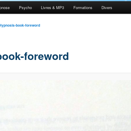
pnose
Psycho
Livres & MP3
Formations
Divers
ypnosis-book-foreword
ook-foreword