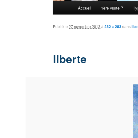
Menu principal
Accueil
1ère visite ?
Hy
Aller au contenu principal
Aller au contenu secondaire
Publié le
27 novembre 2013
à
482 × 283
dans
libe
liberte