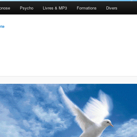
pnose
Psycho
Livres & MP3
Formations
Divers
rte