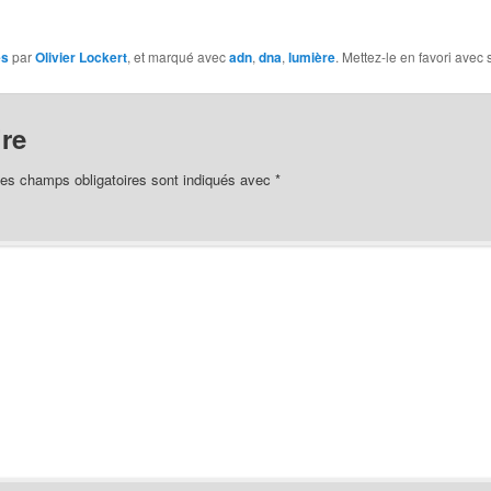
es
par
Olivier Lockert
, et marqué avec
adn
,
dna
,
lumière
. Mettez-le en favori avec
re
es champs obligatoires sont indiqués avec
*