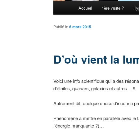
Menu principal
Accueil
1ère visite ?
Hy
Aller au contenu principal
Aller au contenu secondaire
Publié le
6 mars 2015
D’où vient la lu
Voici une info scientifique qui a des réso
d’étoiles, quasars, galaxies et autres… !!
Autrement dit, quelque chose d’inconnu pro
Phénomène à mettre en parallèle avec le fai
l’énergie manquante ?)…